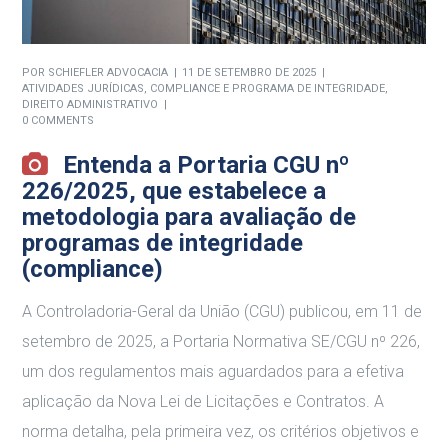
POR
SCHIEFLER ADVOCACIA
11 DE SETEMBRO DE 2025
ATIVIDADES JURÍDICAS
,
COMPLIANCE E PROGRAMA DE INTEGRIDADE
,
DIREITO ADMINISTRATIVO
0 COMMENTS
Entenda a Portaria CGU nº
226/2025, que estabelece a
metodologia para avaliação de
programas de integridade
(compliance)
A Controladoria-Geral da União (CGU) publicou, em 11 de
setembro de 2025, a Portaria Normativa SE/CGU nº 226,
um dos regulamentos mais aguardados para a efetiva
aplicação da Nova Lei de Licitações e Contratos. A
norma detalha, pela primeira vez, os critérios objetivos e