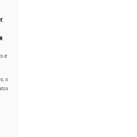
er
a
es e
s, o
atos
a