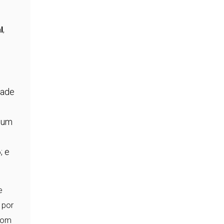
l
,
dade
omum
; e
e
 por
 com