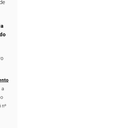
 de
ia
 do
ro
ento
o a
 o
i nº