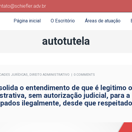
ntato@schiefler.adv.br
Página inicial
O Escritório
Áreas de atuação
autotutela
IDADES JURÍDICAS
,
DIREITO ADMINISTRATIVO
0 COMMENTS
olida o entendimento de que é legitimo 
strativa, sem autorização judicial, para a
upados ilegalmente, desde que respeitad