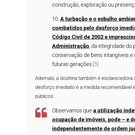
construção, exploração ou presença
10.
A turbação e o esbulho ambie
combatidos pelo desforço imediat
Código Civil de 2002 e imprescin
Administração
, da integridade do 
conservação de bens intangíveis e 
futuras gerações.
[5]
Ademais, a doutrina também é esclarecedora 
desforço imediato é a medida recomendável e 
públicos:
Observamos que
a utilização ind
ocupação de imóveis, pode – e de
independentemente de ordem judic