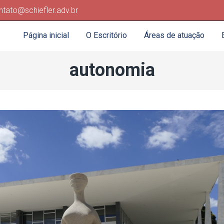
ntato@schiefler.adv.br
Página inicial
O Escritório
Áreas de atuação
autonomia