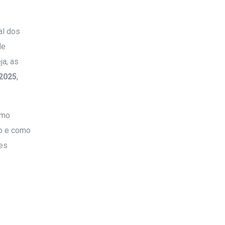
al dos
de
ja, as
 2025
,
omo
do e como
ses