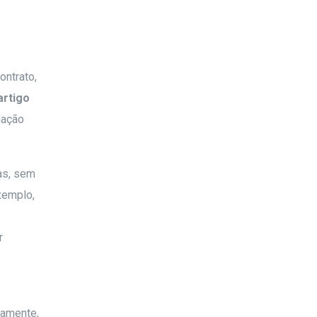
ontrato,
artigo
nação
as, sem
exemplo,
r
camente,