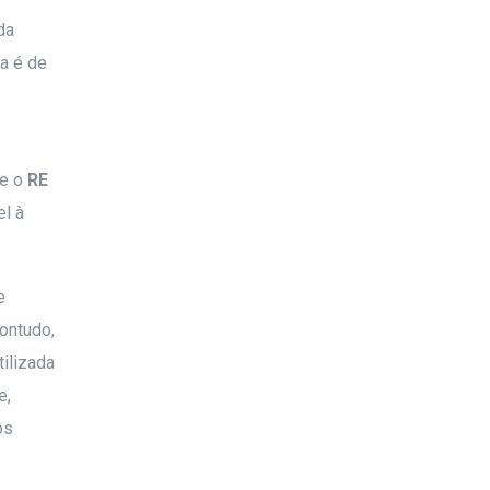
da
ha é de
e o
RE
el à
e
contudo,
tilizada
e,
os