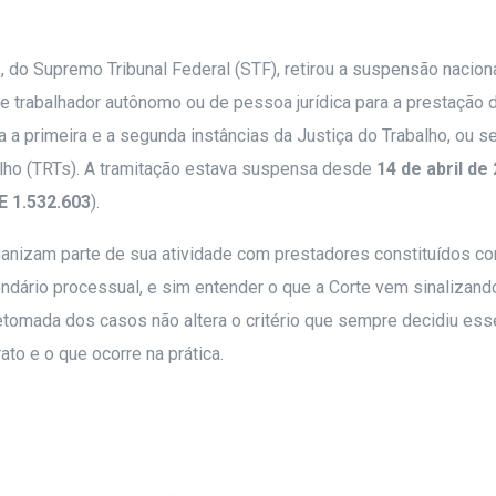
, do Supremo Tribunal Federal (STF), retirou a suspensão nacion
e trabalhador autônomo ou de pessoa jurídica para a prestação 
ça a primeira e a segunda instâncias da Justiça do Trabalho, ou se
balho (TRTs). A tramitação estava suspensa desde
14 de abril de
E 1.532.603
).
ganizam parte de sua atividade com prestadores constituídos c
lendário processual, e sim entender o que a Corte vem sinalizan
retomada dos casos não altera o critério que sempre decidiu es
ato e o que ocorre na prática.