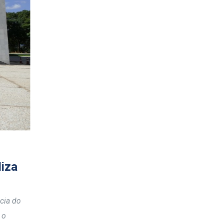
liza
ncia do
 o