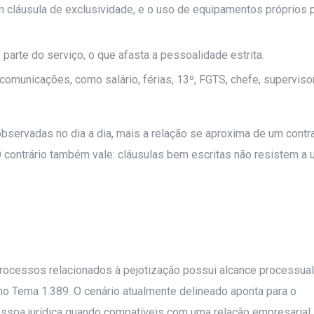
em cláusula de exclusividade, e o uso de equipamentos próprios 
parte do serviço, o que afasta a pessoalidade estrita.
omunicações, como salário, férias, 13º, FGTS, chefe, supervisor
bservadas no dia a dia, mais a relação se aproxima de um contr
O contrário também vale: cláusulas bem escritas não resistem a
rocessos relacionados à pejotização possui alcance processual
 no Tema 1.389. O cenário atualmente delineado aponta para o
essoa jurídica quando compatíveis com uma relação empresarial