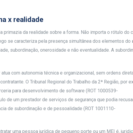
ma x realidade
a primazia da realidade sobre a forma. Não importa o rótulo do c
rego se caracteriza pela presença simultânea dos elementos do
dade, subordinação, onerosidade e não eventualidade. A subordi
 atua com autonomia técnica e organizacional, sem ordens diret
 contratante. O Tribunal Regional do Trabalho da 2ª Região, por 
arceria para desenvolvimento de software (ROT 1000539-
culo de um prestador de serviços de segurança que podia recusa
ência de subordinação e de pessoalidade (ROT 1001110-
ontratar uma pessoa jurídica de pequeno porte ou um MEI é, juridi