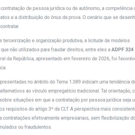
da contratação de pessoa jurídica ou de autônomo, a competência 
ratos e a distribuição do ônus da prova. O cenário que se desen
contratar.
terceirização e organização produtiva, a licitude de modelos
que não utilizados para fraudar direitos, entre eles a
ADPF 324
ral da República, apresentado em fevereiro de 2026, foi favoráv
ica.
apresentadas no âmbito do Tema 1.389 indicam uma tendência d
ternativos ao vínculo empregatício tradicional. Tal orientação, 
 sobre situações em que a contratação por pessoa jurídica seja u
s requisitos do artigo 3º da CLT. A perspectiva mais consistent
ra contratações efetivamente empresariais, sem flexibilização d
mulados ou fraudulentos.