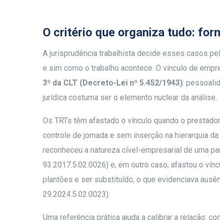
O critério que organiza tudo: for
A jurisprudência trabalhista decide esses casos pel
e sim como o trabalho acontece. O vínculo de emp
3º da CLT (Decreto-Lei nº 5.452/1943)
: pessoali
jurídica costuma ser o elemento nuclear da análise.
Os TRTs têm afastado o vínculo quando o prestador
controle de jornada e sem inserção na hierarquia da
reconheceu a natureza cível-empresarial de uma p
93.2017.5.02.0026) e, em outro caso, afastou o vín
plantões e ser substituído, o que evidenciava aus
29.2024.5.02.0023).
Uma referência prática ajuda a calibrar a relação: c