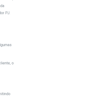
ada
dor PJ.
Algumas
liente, o
mitindo