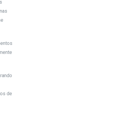
s
 nas
se
mentos
lmente
erando
mos de