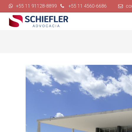
+55 11 91128-8899
+55 11 4560-6686
co