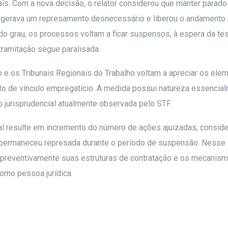
s. Com a nova decisão, o relator considerou que manter parado
to gerava um represamento desnecessário e liberou o andamento
do grau, os processos voltam a ficar suspensos, à espera da te
 tramitação segue paralisada.
 e os Tribunais Regionais do Trabalho voltam a apreciar os ele
to de vínculo empregatício. A medida possui natureza essencia
o jurisprudencial atualmente observada pelo STF.
al resulte em incremento do número de ações ajuizadas, consid
 permaneceu represada durante o período de suspensão. Nesse
preventivamente suas estruturas de contratação e os mecanis
omo pessoa jurídica.