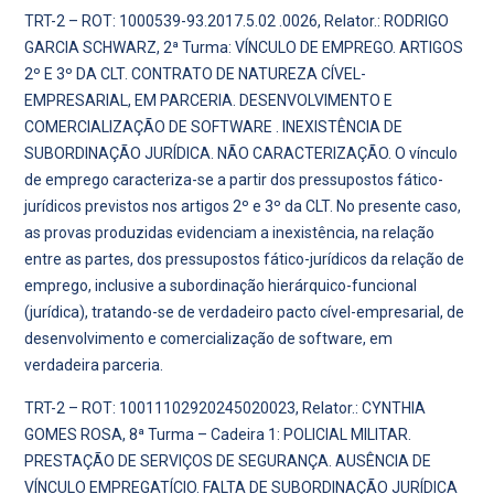
TRT-2 – ROT: 1000539-93.2017.5.02 .0026, Relator.: RODRIGO
GARCIA SCHWARZ, 2ª Turma: VÍNCULO DE EMPREGO. ARTIGOS
2º E 3º DA CLT. CONTRATO DE NATUREZA CÍVEL-
EMPRESARIAL, EM PARCERIA. DESENVOLVIMENTO E
COMERCIALIZAÇÃO DE SOFTWARE . INEXISTÊNCIA DE
SUBORDINAÇÃO JURÍDICA. NÃO CARACTERIZAÇÃO. O vínculo
de emprego caracteriza-se a partir dos pressupostos fático-
jurídicos previstos nos artigos 2º e 3º da CLT. No presente caso,
as provas produzidas evidenciam a inexistência, na relação
entre as partes, dos pressupostos fático-jurídicos da relação de
emprego, inclusive a subordinação hierárquico-funcional
(jurídica), tratando-se de verdadeiro pacto cível-empresarial, de
desenvolvimento e comercialização de software, em
verdadeira parceria.
TRT-2 – ROT: 10011102920245020023, Relator.: CYNTHIA
GOMES ROSA, 8ª Turma – Cadeira 1: POLICIAL MILITAR.
PRESTAÇÃO DE SERVIÇOS DE SEGURANÇA. AUSÊNCIA DE
VÍNCULO EMPREGATÍCIO. FALTA DE SUBORDINAÇÃO JURÍDICA