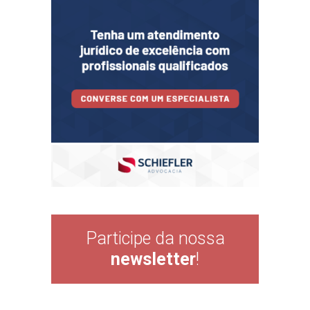
Participe da nossa
newsletter
!