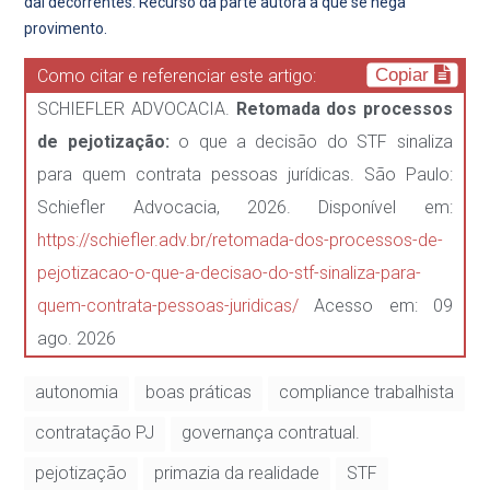
daí decorrentes. Recurso da parte autora a que se nega
provimento.
Copiar
Como citar e referenciar este artigo:
SCHIEFLER ADVOCACIA.
Retomada dos processos
de pejotização:
o que a decisão do STF sinaliza
para quem contrata pessoas jurídicas. São Paulo:
Schiefler Advocacia, 2026. Disponível em:
https://schiefler.adv.br/retomada-dos-processos-de-
pejotizacao-o-que-a-decisao-do-stf-sinaliza-para-
quem-contrata-pessoas-juridicas/
Acesso em: 09
ago. 2026
autonomia
boas práticas
compliance trabalhista
contratação PJ
governança contratual.
pejotização
primazia da realidade
STF