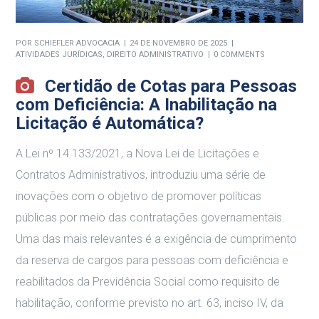
POR
SCHIEFLER ADVOCACIA
24 DE NOVEMBRO DE 2025
ATIVIDADES JURÍDICAS
,
DIREITO ADMINISTRATIVO
0 COMMENTS
Certidão de Cotas para Pessoas
com Deficiência: A Inabilitação na
Licitação é Automática?
A Lei nº 14.133/2021, a Nova Lei de Licitações e
Contratos Administrativos, introduziu uma série de
inovações com o objetivo de promover políticas
públicas por meio das contratações governamentais.
Uma das mais relevantes é a exigência de cumprimento
da reserva de cargos para pessoas com deficiência e
reabilitados da Previdência Social como requisito de
habilitação, conforme previsto no art. 63, inciso IV, da