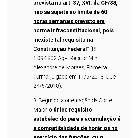
prevista no art. 37, XVI, da CF/88,
não se sujeita ao limite de 60
horas semanais previsto em
norma infraconstitucional, pois
inexiste tal requisito na
Constituição Federal”
(RE
1.094.802 AgR, Relator Min.
Alexandre de Moraes, Primeira
Turma, julgado em 11/5/2018, DJe
24/5/2018).
3. Segundo a orientação da Corte
Maior,
o único requisito
estabelecido para a acumulação é
a compatibilidade de horários no
exercício das funções, cujo