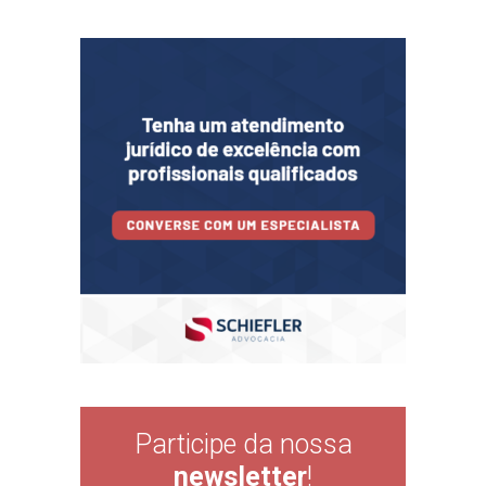
Participe da nossa
newsletter
!