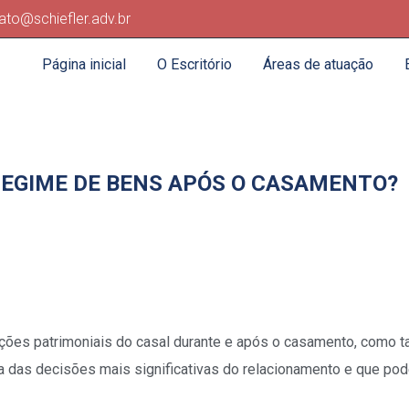
ato@schiefler.adv.br
Página inicial
O Escritório
Áreas de atuação
REGIME DE BENS APÓS O CASAMENTO?
ações patrimoniais do casal durante e após o casamento, como
ma das decisões mais significativas do relacionamento e que pod