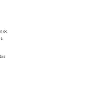
ão do
 a
itos