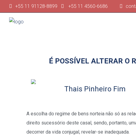
+55 11 91128-8899
+55 11 4560-6686
cont
É POSSÍVEL ALTERAR O 
Thais Pinheiro Fim
A escolha do regime de bens norteia não só as rel
direito sucessório deste casal, sendo, portanto, u
decorrer da vida conjugal, revelar-se inadequada.