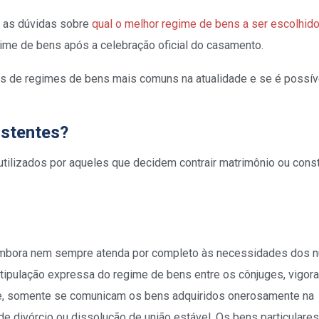
s as dúvidas sobre
qual o melhor regime de bens a ser escolhid
gime de bens após a celebração oficial do casamento.
os de regimes de bens mais comuns na atualidade e se é possív
istentes?
utilizados por aqueles que decidem contrair matrimônio ou consti
, embora nem sempre atenda por completo às necessidades dos n
tipulação expressa do regime de bens entre os cônjuges, vigora
e, somente se comunicam os bens adquiridos onerosamente na
 divórcio ou dissolução de união estável. Os bens particulares