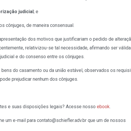
rização judicial
; e
os cônjuges, de maneira consensual.
apresentação dos motivos que justificariam o pedido de alteraç
entemente, relativizou-se tal necessidade, afirmando ser válida
 judicial e do consenso entre os cônjuges.
de bens do casamento ou da união estável, observados os requis
o pode prejudicar nenhum dos cônjuges.
ntes e suas disposições legais? Acesse nosso
ebook
.
e um e-mail para contato@schiefler.adv.br que um de nossos