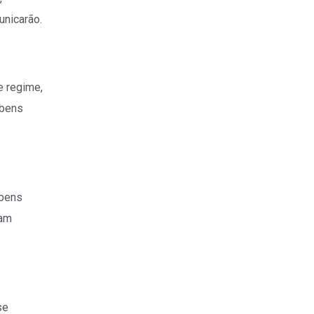
unicarão.
e regime,
 bens
 bens
ram
se