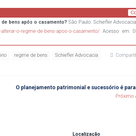
Co
me de bens após o casamento?
São Paulo: Schiefler Advocacia
vel-alterar-o-regime-de-bens-apos-o-casamento/
Acesso em: 0
ório
regime de bens
Schiefler Advocacia
Comparti
O planejamento patrimonial e sucessório é par
Próximo 
Localização