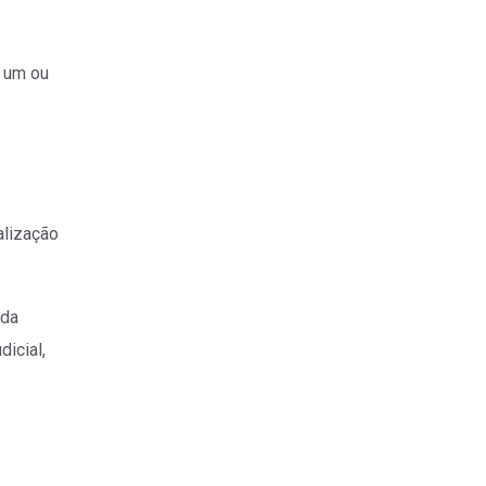
e um ou
alização
 da
dicial,