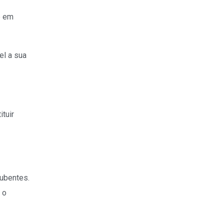
o
em
el a sua
tuir
ubentes.
 o
,