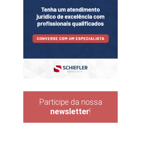
Participe da nossa
newsletter
!