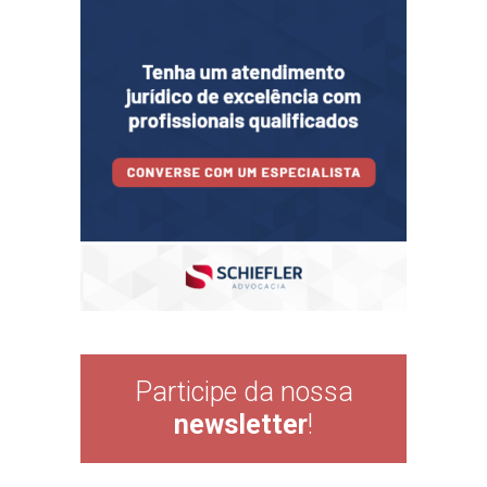
Participe da nossa
newsletter
!