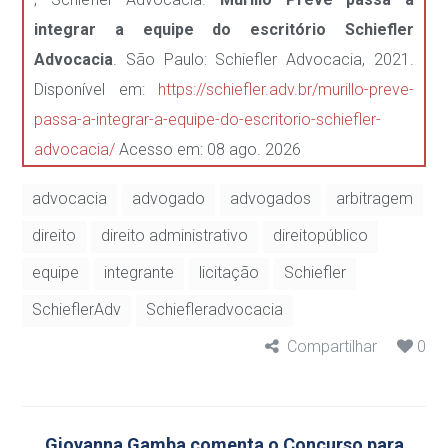
integrar a equipe do escritório Schiefler
Advocacia
. São Paulo: Schiefler Advocacia, 2021.
Disponível em:
https://schiefler.adv.br/murillo-preve-
passa-a-integrar-a-equipe-do-escritorio-schiefler-
advocacia/
Acesso em: 08 ago. 2026
advocacia
advogado
advogados
arbitragem
direito
direito administrativo
direitopúblico
equipe
integrante
licitação
Schiefler
SchieflerAdv
Schiefleradvocacia
Compartilhar
0
Giovanna Gamba comenta o Concurso para