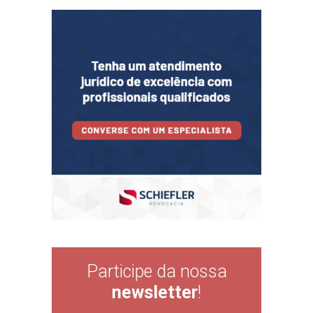
Participe da nossa
newsletter
!