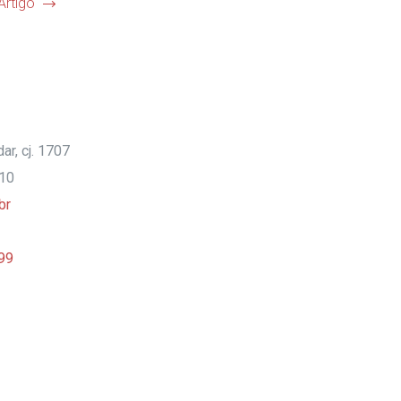
Artigo
ar, cj. 1707
910
br
99