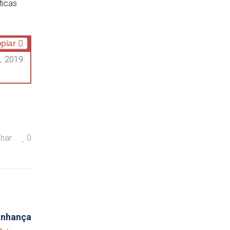
ticas
piar
, 2019.
lhar
0
zinhança