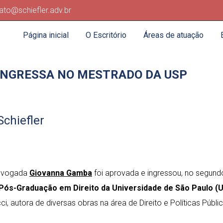
ato@schiefler.adv.br
Página inicial
O Escritório
Áreas de atuação
INGRESSA NO MESTRADO DA USP
Schiefler
dvogada
Giovanna Gamba
foi aprovada e ingressou, no segund
ós-Graduação em Direito da Universidade de São Paulo (
ci, autora de diversas obras na área de Direito e Políticas Públi