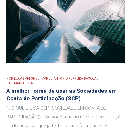
POR
LUCAS AFFONSO,
MARCO ANTÔNIO FERREIRA PASCOALI
8 DE MAIO DE 2025
A melhor forma de usar as Sociedades em
Conta de Participação (SCP)
1. O QUE É UMA SCP (SOCIEDADE EM CONTA DE
PARTICIPAÇÃO)? Se você atua no meio empresarial, é
muito provável que já tenha ouvido falar das SCPs.