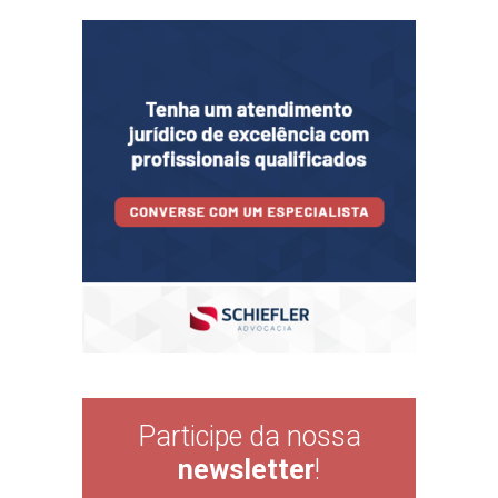
Participe da nossa
newsletter
!