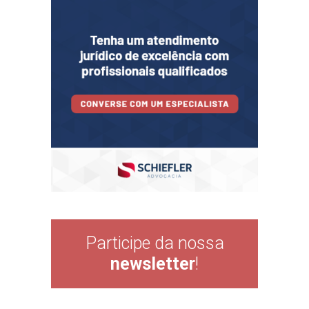
Participe da nossa
newsletter
!