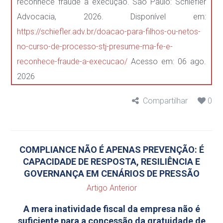
reconhece fraude à execução. São Paulo: Schiefler
Advocacia, 2026. Disponível em:
https://schiefler.adv.br/doacao-para-filhos-ou-netos-
no-curso-de-processo-stj-presume-ma-fe-e-
reconhece-fraude-a-execucao/
Acesso em: 06 ago.
2026
Compartilhar
0
COMPLIANCE NÃO É APENAS PREVENÇÃO: É
CAPACIDADE DE RESPOSTA, RESILIÊNCIA E
GOVERNANÇA EM CENÁRIOS DE PRESSÃO
Artigo Anterior
A mera inatividade fiscal da empresa não é
suficiente para a concessão da gratuidade de