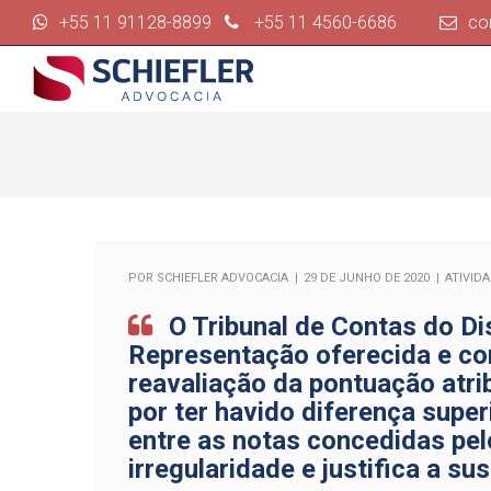
+55 11 91128-8899
+55 11 4560-6686
co
POR
SCHIEFLER ADVOCACIA
29 DE JUNHO DE 2020
ATIVID
O Tribunal de Contas do Di
Representação oferecida e co
reavaliação da pontuação atrib
por ter havido diferença supe
entre as notas concedidas pel
irregularidade e justifica a s