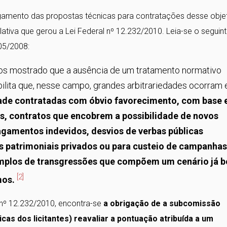
amento das propostas técnicas para contratações desse obje
slativa que gerou a Lei Federal nº 12.232/2010. Leia-se o seguin
05/2008:
os mostrado que a ausência de um tratamento normativo
bilita que, nesse campo, grandes arbitrariedades ocorram
ade contratadas com óbvio favorecimento, com base
os, contratos que encobrem a possibilidade de novos
agamentos indevidos, desvios de verbas públicas
ns patrimoniais privados ou para custeio de campanhas
xemplos de transgressões que compõem um cenário já 
[2]
mos.
l nº 12.232/2010, encontra-se
a obrigação de a subcomissão
cas dos licitantes) reavaliar a pontuação atribuída a um