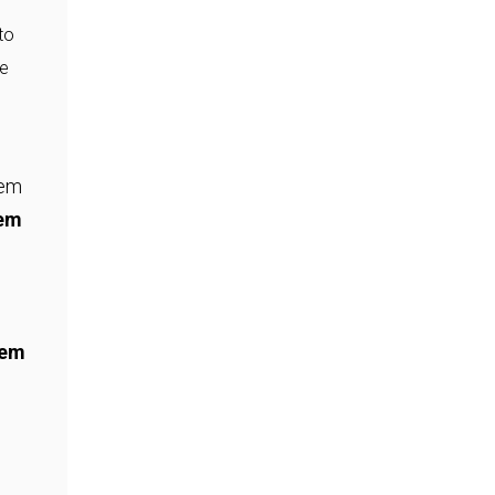
to
te
 em
 em
bem