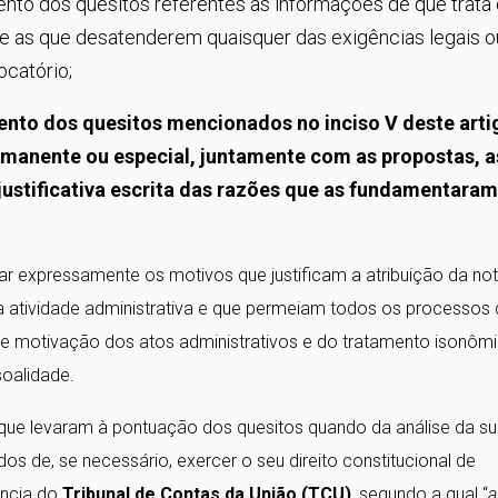
mento dos quesitos referentes às informações de que trata
-se as que desatenderem quaisquer das exigências legais o
ocatório;
ento dos quesitos mencionados no inciso V deste arti
anente ou especial, juntamente com as propostas, a
justificativa escrita das razões que as fundamentara
car expressamente os motivos que justificam a atribuição da not
a atividade administrativa e que permeiam todos os processos
de motivação dos atos administrativos e do tratamento isonômi
soalidade.
 que levaram à pontuação dos quesitos quando da análise da s
os de, se necessário, exercer o seu direito constitucional de
ência do
Tribunal de Contas da União (TCU)
, segundo a qual “
a