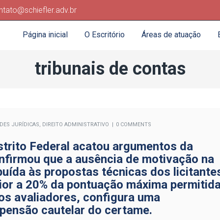
ntato@schiefler.adv.br
Página inicial
O Escritório
Áreas de atuação
tribunais de contas
ADES JURÍDICAS
,
DIREITO ADMINISTRATIVO
0 COMMENTS
strito Federal acatou argumentos da
nfirmou que a ausência de motivação na
uída às propostas técnicas dos licitante
rior a 20% da pontuação máxima permitid
os avaliadores, configura uma
uspensão cautelar do certame.