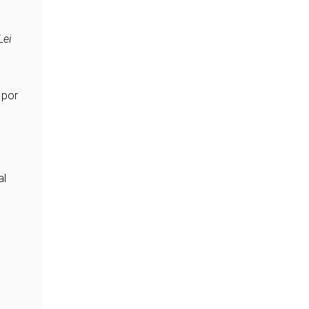
Lei
 por
al
e
s