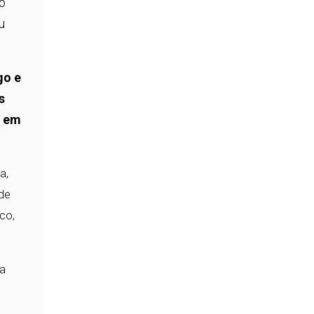
 o
u
go e
s
m em
a,
 de
co,
ua