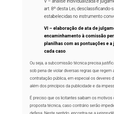
V – análise individualizada e julga
art. 8º desta Lei, desclassificando
estabelecidas no instrumento conv
VI – elaboração de ata de julgam
encaminhamento à comissão perm
planilhas com as pontuações e a 
cada caso
.
Ou seja, a subcomissão técnica precisa justifi
sob pena de violar diversas regras que regem 
contratação pública, em especial os deveres 
além dos princípios da publicidade e da impes
É preciso que os licitantes saibam os motivos
proposta técnica, caso contrário serão impedid
defesa. Neste sentido, encontra-se a jurisprud