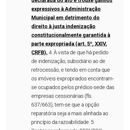
declarada do ato e trouxe ganhos
expressivos à Administração
Municipal em detrimento do
direito à justa indenização
constitucionalmente garantida à
parte expropriada (art. 5º, XXIV,
CRFB).
4. À vista de que há pedido
de indenização, subsidiário ao de
retrocessão, e tendo em conta que
os imóveis expropriados encontram-
se ocupados pelos prédios-sede das
empresas cessionárias (fls.
637/663), tem-se que a opção
reparatória seja a mais alinhada ao
princípio da razoabilidade. 5.