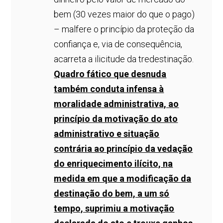
bem (30 vezes maior do que o pago)
– malfere o princípio da proteção da
confiança e, via de consequência,
acarreta a ilicitude da tredestinação.
Quadro fático que desnuda
também conduta infensa à
moralidade administrativa, ao
princípio da motivação do ato
administrativo e situação
contrária ao princípio da vedação
do enriquecimento ilícito, na
medida em que a modificação da
destinação do bem, a um só
tempo, suprimiu a motivação