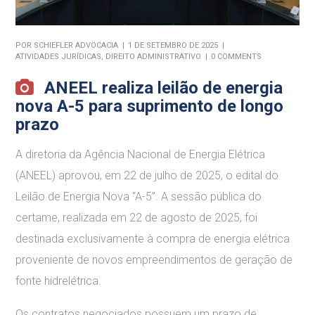
POR
SCHIEFLER ADVOCACIA
1 DE SETEMBRO DE 2025
ATIVIDADES JURÍDICAS
,
DIREITO ADMINISTRATIVO
0 COMMENTS
ANEEL realiza leilão de energia
nova A-5 para suprimento de longo
prazo
A diretoria da Agência Nacional de Energia Elétrica
(ANEEL) aprovou, em 22 de julho de 2025, o edital do
Leilão de Energia Nova “A-5”
.
A sessão pública do
certame, realizada em 22 de agosto de 2025, foi
destinada exclusivamente à compra de energia elétrica
proveniente de novos empreendimentos de geração de
fonte hidrelétrica
.
Os contratos negociados possuem um prazo de