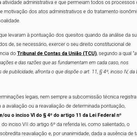
a atividade administrativa e que permeiam todos os processos
de motivação dos atos administrativos e do tratamento isonômi
soalidade.
 que levaram à pontuação dos quesitos quando da análise da s
os de, se necessário, exercer o seu direito constitucional de
ência do
Tribunal de Contas da União (TCU)
, segundo a qual “
a
ontuações e das razões que as fundamentam em cada caso, nos
 de publicidade, afronta o que dispõe o art. 11, § 4º, inciso IV, da 
erminações legais, nem sempre a subcomissão técnica registra
am a avaliação ou a reavaliação de determinada pontuação,
 e/ou o inciso VI do § 4º do artigo 11 da Lei Federal nº
do inciso VII do artigo 6º da referida lei, como salientado, o
 sobredita reavaliação e, por unanimidade, dada a ausência de t