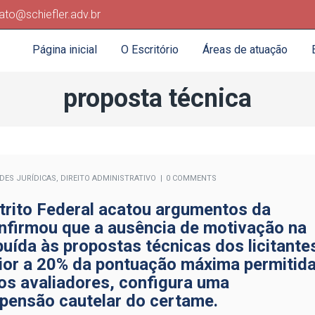
ato@schiefler.adv.br
Página inicial
O Escritório
Áreas de atuação
proposta técnica
ADES JURÍDICAS
,
DIREITO ADMINISTRATIVO
0 COMMENTS
strito Federal acatou argumentos da
nfirmou que a ausência de motivação na
uída às propostas técnicas dos licitante
rior a 20% da pontuação máxima permitid
os avaliadores, configura uma
uspensão cautelar do certame.