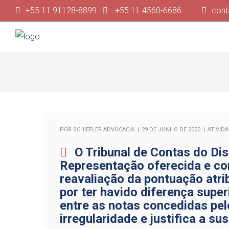
+55 11 91128-8899
+55 11 4560-6686
cont
POR
SCHIEFLER ADVOCACIA
29 DE JUNHO DE 2020
ATIVID
O Tribunal de Contas do Di
Representação oferecida e co
reavaliação da pontuação atrib
por ter havido diferença supe
entre as notas concedidas pel
irregularidade e justifica a s