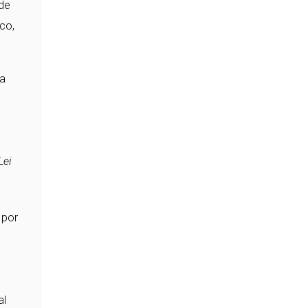
 de
co,
ua
Lei
 por
al