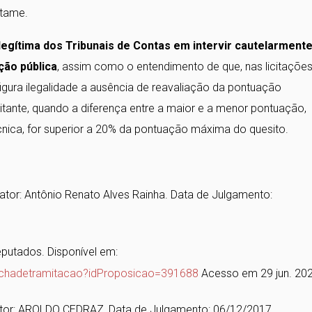
rtame.
egítima dos Tribunais de Contas em intervir cautelarment
ação pública
, assim como o entendimento de que, nas licitaçõe
igura ilegalidade a ausência de reavaliação da pontuação
tante, quando a diferença entre a maior e a menor pontuação,
cnica, for superior a 20% da pontuação máxima do quesito.
ator: Antônio Renato Alves Rainha. Data de Julgamento:
putados. Disponível em:
fichadetramitacao?idProposicao=391688
Acesso em 29 jun. 202
ator: AROLDO CEDRAZ, Data de Julgamento: 06/12/2017.