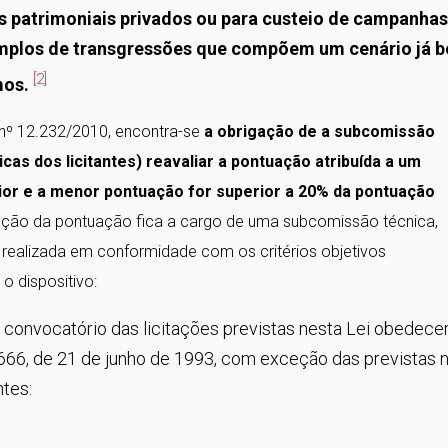
ns patrimoniais privados ou para custeio de campanhas
xemplos de transgressões que compõem um cenário já 
[2]
mos.
l nº 12.232/2010, encontra-se
a obrigação de a subcomissão
cas dos licitantes) reavaliar a pontuação atribuída a um
ior e a menor pontuação for superior a 20% da pontuação
iação da pontuação fica a cargo de uma subcomissão técnica,
er realizada em conformidade com os critérios objetivos
 o dispositivo:
o convocatório das licitações previstas nesta Lei obedece
8.666, de 21 de junho de 1993, com exceção das previstas 
ntes: