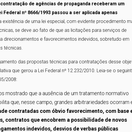
a a contratação de agências de propaganda receberam um
ei Federal nº 8666/1993 passou a ser aplicada apenas
 existência de uma lei especial, com evidente procedimento m
nicas, se deve ao fato de que as licitações para serviços de
s a direcionamentos e favorecimentos indevidos, sobretudo em
s técnicas.
amento das propostas técnicas para contratações desse obje
slativa que gerou a Lei Federal nº 12.232/2010. Leia-se o seguin
05/2008:
os mostrado que a ausência de um tratamento normativo
bilita que, nesse campo, grandes arbitrariedades ocorram
ade contratadas com óbvio favorecimento, com base
os, contratos que encobrem a possibilidade de novos
agamentos indevidos, desvios de verbas públicas