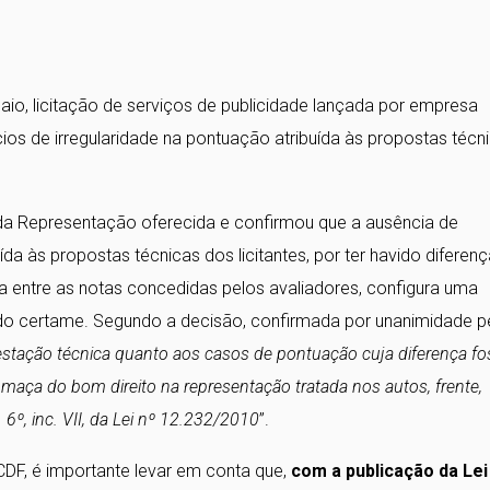
io, licitação de serviços de publicidade lançada por empresa
dícios de irregularidade na pontuação atribuída às propostas técn
a Representação oferecida e confirmou que a ausência de
a às propostas técnicas dos licitantes, por ter havido diferenç
 entre as notas concedidas pelos avaliadores, configura uma
ar do certame. Segundo a decisão, confirmada por unanimidade p
stação técnica quanto aos casos de pontuação cuja diferença fo
umaça do bom direito na representação tratada nos autos, frente,
 6º, inc. VII, da Lei nº 12.232/2010
”.
CDF, é importante levar em conta que,
com a publicação da Lei