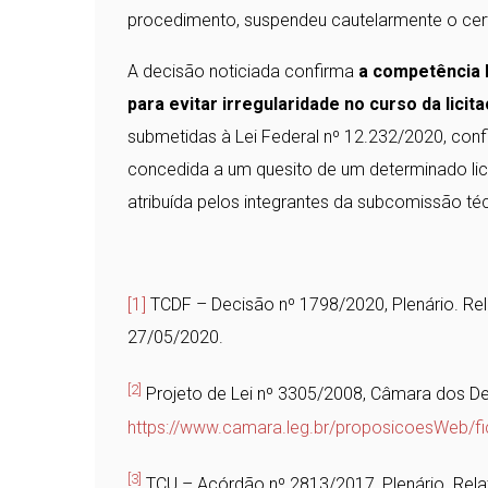
procedimento, suspendeu cautelarmente o ce
A decisão noticiada confirma
a competência l
para evitar irregularidade no curso da licit
submetidas à Lei Federal nº 12.232/2020, conf
concedida a um quesito de um determinado lici
atribuída pelos integrantes da subcomissão té
[1]
TCDF – Decisão nº 1798/2020, Plenário. Rel
27/05/2020.
[2]
Projeto de Lei nº 3305/2008, Câmara dos De
https://www.camara.leg.br/proposicoesWeb/
[3]
TCU – Acórdão nº 2813/2017, Plenário. Rel