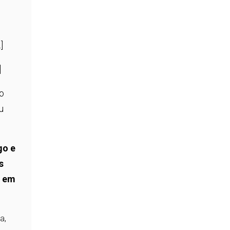
]
]
 o
u
go e
s
m em
a,