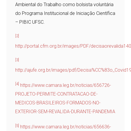
Ambiental do Trabalho como bolsista voluntária
do Programa Institucional de Iniciação Científica
– PIBIC UFSC.
[2]
http://portal.cfm.org.br/images/PDF/decisaorevalida14
[3]
http://ajufe.org.br/images/pdf/Decisa%CC%83o_Covid
[4]
https://www.camara.leg.br/noticias/656726-
PROJETO-PERMITE-CONTRATACAO-DE-
MEDICOS-BRASILEIROS-FORMADOS-NO-
EXTERIOR-SEM-REVALIDA-DURANTE-PANDEMIA
[5]
https://www.camara.leg.br/noticias/656636-