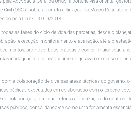
 pela Advocacia-Geral da União, a portaria visa orientar gestor
e Civil (OSCs) sobre a correta aplicação do Marco Regulatório
ecido pela Lei nº 13.019/2014.
todas as fases do ciclo de vida das parcerias, desde o planej
lebração, execução, monitoramento e avaliação, até a prestaçã
rocedimentos, promover boas práticas e conferir maior segurança
normas inadequadas que historicamente geravam excesso de bur
e com a colaboração de diversas áreas técnicas do governo, o
íticas públicas executadas em colaboração com o terceiro seto
e de colaboração, o manual reforça a priorização do controle d
cursos públicos, consolidando-se como uma ferramenta essencia
.