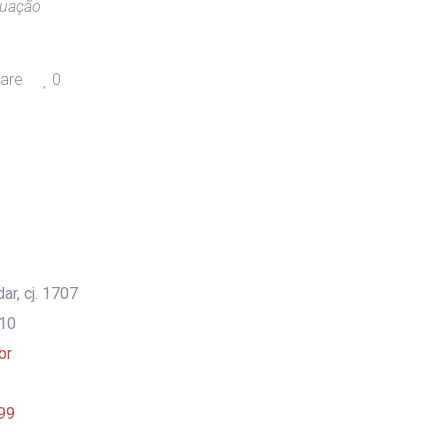
tuação
are
0
ar, cj. 1707
910
br
99