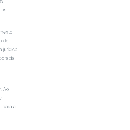
es
 das
amento
o de
 jurídica
ocracia
r. Ao
e
l para a