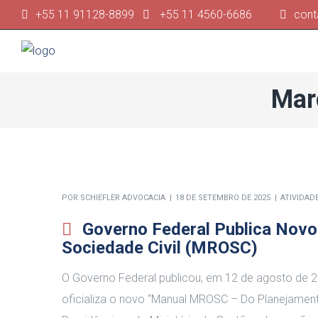
+55 11 91128-8899
+55 11 4560-6686
cont
Mar
POR
SCHIEFLER ADVOCACIA
18 DE SETEMBRO DE 2025
ATIVIDAD
Governo Federal Publica Novo
Sociedade Civil (MROSC)
O Governo Federal publicou, em 12 de agosto de 20
oficializa o novo “Manual MROSC – Do Planejament