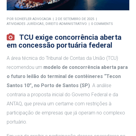
POR
SCHIEFLER ADVOCACIA
2 DE SETEMBRO DE 2025
ATIVIDADES JURÍDICAS
,
DIREITO ADMINISTRATIVO
0 COMMENTS
TCU exige concorrência aberta
em concessão portuária federal
A área técnica do Tribunal de Contas da União (TCU)
recomendou um
modelo de concorrência aberta para
o futuro leilão do terminal de contêineres “Tecon
Santos 10”, no Porto de Santos (SP)
.
A análise
contraria a proposta inicial do Governo Federal e da
ANTAQ, que previa um certame com restrições à
participação de empresas que já operam no complexo
portuário
.