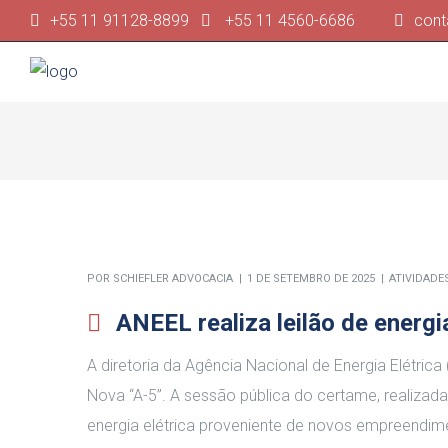
+55 11 91128-8899
+55 11 4560-6686
cont
POR
SCHIEFLER ADVOCACIA
1 DE SETEMBRO DE 2025
ATIVIDADE
ANEEL realiza leilão de energ
A diretoria da Agência Nacional de Energia Elétrica
Nova “A-5”
.
A sessão pública do certame, realizad
energia elétrica proveniente de novos empreendime