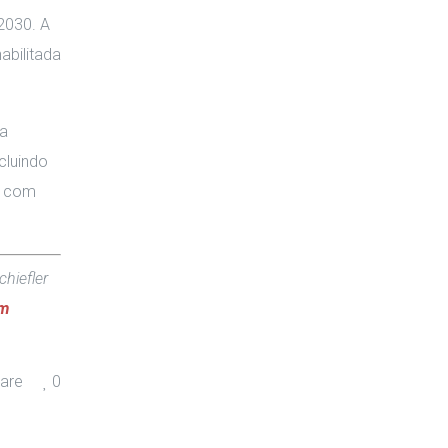
 2030
.
A
abilitada
sa
cluindo
E) com
hiefler
em
are
0