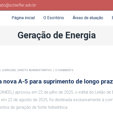
ato@schiefler.adv.br
Página inicial
O Escritório
Áreas de atuação
Geração de Energia
S JURÍDICAS
,
DIREITO ADMINISTRATIVO
0 COMMENTS
ia nova A-5 para suprimento de longo pra
 (ANEEL) aprovou, em 22 de julho de 2025, o edital do Leilão de 
a em 22 de agosto de 2025, foi destinada exclusivamente à co
ntos de geração de fonte hidrelétrica
.