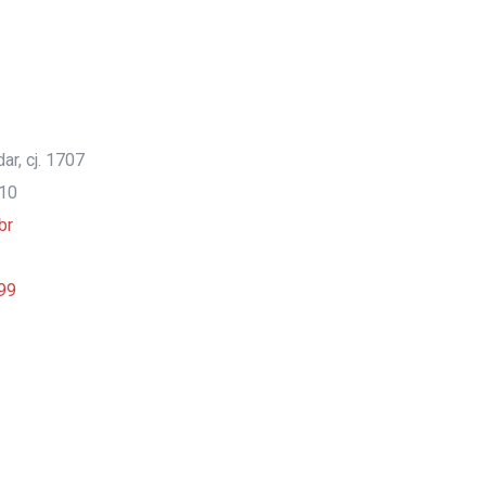
ar, cj. 1707
910
br
99