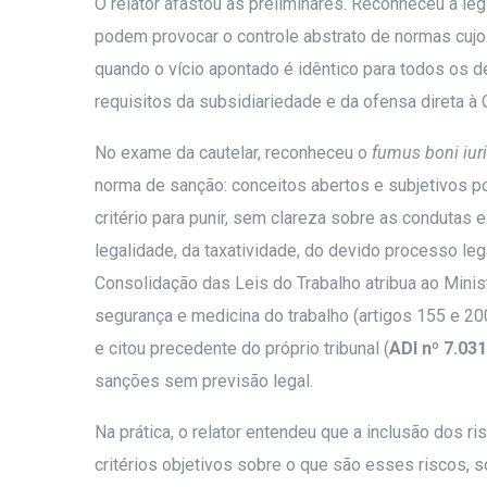
O relator afastou as preliminares. Reconheceu a l
podem provocar o controle abstrato de normas cujo 
quando o vício apontado é idêntico para todos os 
requisitos da subsidiariedade e da ofensa direta à 
No exame da cautelar, reconheceu o
fumus boni iur
norma de sanção: conceitos abertos e subjetivos 
critério para punir, sem clareza sobre as condutas
legalidade, da taxatividade, do devido processo leg
Consolidação das Leis do Trabalho atribua ao Mini
segurança e medicina do trabalho (artigos 155 e 200
e citou precedente do próprio tribunal (
ADI nº 7.03
sanções sem previsão legal.
Na prática, o relator entendeu que a inclusão dos r
critérios objetivos sobre o que são esses riscos,