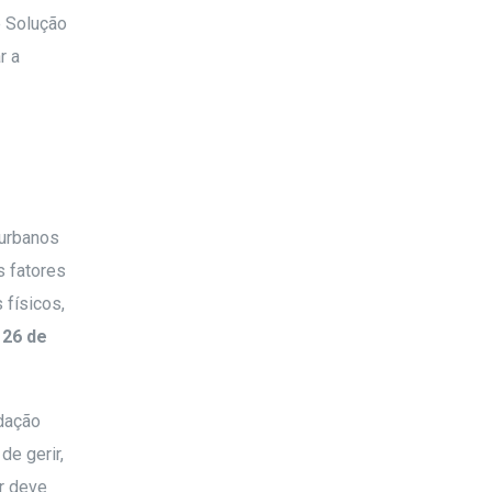
e Solução
r a
 urbanos
os fatores
 físicos,
a
26 de
dação
de gerir,
or deve