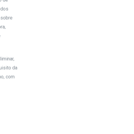
 dos
i sobre
ra,
e
iminar,
uisito da
ho, com