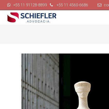
+55 11 91128-8899
+55 11 4560-6686
co