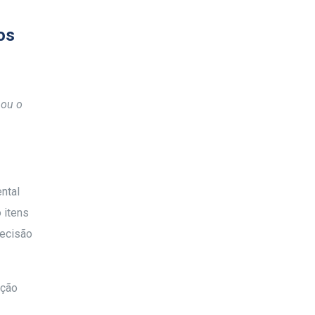
os
hou o
ntal
o itens
decisão
ação