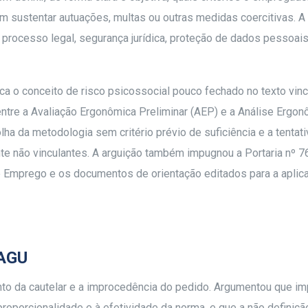
m sustentar autuações, multas ou outras medidas coercitivas. A
processo legal, segurança jurídica, proteção de dados pessoais,
ica o conceito de risco psicossocial pouco fechado no texto vinc
entre a Avaliação Ergonômica Preliminar (AEP) e a Análise Ergo
ha da metodologia sem critério prévio de suficiência e a tentati
nte não vinculantes. A arguição também impugnou a Portaria nº 
o e Emprego e os documentos de orientação editados para a aplic
 AGU
nto da cautelar e a improcedência do pedido. Argumentou que i
proporcionalidade e à efetividade da norma, e que a não definiçã