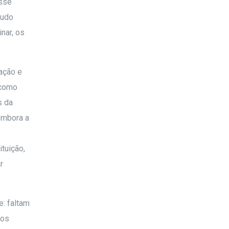
asse
tudo
nar, os
tação e
 como
s da
 embora a
tuição,
r
e: faltam
 os