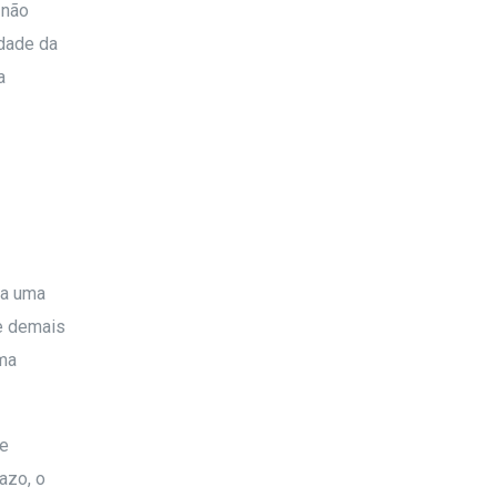
 não
idade da
a
 a uma
 e demais
uma
 e
azo, o