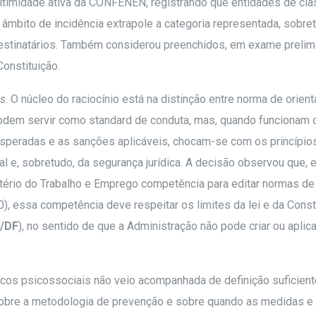
egitimidade ativa da CONFENEN, registrando que entidades de cl
âmbito de incidência extrapole a categoria representada, sobre
destinatários. Também considerou preenchidos, em exame prelimi
Constituição.
is
. O núcleo do raciocínio está na distinção entre norma de orien
podem servir como standard de conduta, mas, quando funcionam
 esperadas e as sanções aplicáveis, chocam-se com os princípio
al e, sobretudo, da segurança jurídica. A decisão observou que,
stério do Trabalho e Emprego competência para editar normas de
), essa competência deve respeitar os limites da lei e da Consti
1/DF
), no sentido de que a Administração não pode criar ou aplica
iscos psicossociais não veio acompanhada de definição suficient
 sobre a metodologia de prevenção e sobre quando as medidas e