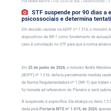
POR
RAYANE BATISTA
6 DE JULHO DE 2026
UNCATEGORIZED
0
STF suspende por 90 dias a e
psicossociais e determina tentat
Em decisão cautelar na ADPF nº 1.316, o ministro 
dispositivos da NR-1 como fundamento de autuações 
caso à conciliação no STF para que a norma alcance
Em
25 de junho de 2026
, o ministro André Mendon
(ADPF) nº 1.316, deferiu parcialmente medida caute
da Norma Regulamentadora nº 1 (NR-1) que tratam d
foi tomada
ad referendum
do Plenário e será submet
A suspensão é específica. Ela alcança os itens 1.5.3.1
dada pela
Portaria MTE nº 1.419, de 2024
, apena