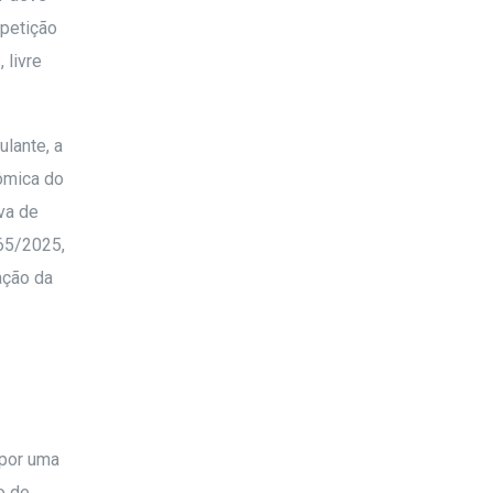
 petição
 livre
ulante, a
nômica do
va de
765/2025,
ação da
mpor uma
o de