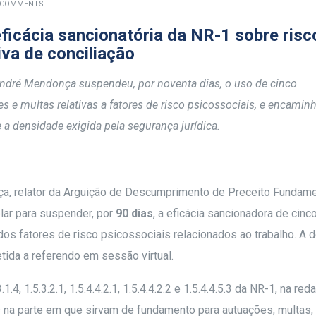
 COMMENTS
ficácia sancionatória da NR-1 sobre risc
iva de conciliação
André Mendonça suspendeu, por noventa dias, o uso de cinco
e multas relativas a fatores de risco psicossociais, e encamin
 a densidade exigida pela segurança jurídica.
ça, relator da Arguição de Descumprimento de Preceito Fundame
lar para suspender, por
90 dias
, a eficácia sancionadora de cinc
os fatores de risco psicossociais relacionados ao trabalho. A 
ida a referendo em sessão virtual.
.4, 1.5.3.2.1, 1.5.4.4.2.1, 1.5.4.4.2.2 e 1.5.4.4.5.3 da NR-1, na red
s na parte em que sirvam de fundamento para autuações, multas,