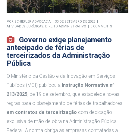
POR
SCHIEFLER ADVOCACIA
30 DE SETEMBRO DE 2025
ATIVIDADES JURÍDICAS
,
DIREITO ADMINISTRATIVO
0 COMMENTS
Governo exige planejamento
antecipado de férias de
terceirizados da Administração
Pública
O Ministério da Gestão e da Inovação em Serviços
Públicos (MGI) publicou a
Instrução Normativa nº
213/2025
, de 19 de setembro, que estabelece novas
regras para o planejamento de férias de trabalhadores
em contratos de terceirização
com dedicação
exclusiva de mão de obra na Administração Pública
Federal. A norma obriga as empresas contratadas a