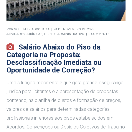
POR
SCHIEFLER ADVOCACIA
24 DE NOVEMBRO DE 2025
ATIVIDADES JURÍDICAS
,
DIREITO ADMINISTRATIVO
0 COMMENTS
Salário Abaixo do Piso da
Categoria na Proposta:
Desclassificação Imediata ou
Oportunidade de Correção?
Uma situação recorrente e que gera grande insegurança
jurídica para licitantes é a apresentação de propostas
contendo, na planilha de custos e formação de preços,
valores de salários para determinadas categorias
profissionais inferiores aos pisos estabelecidos em
Acordos, Convenções ou Dissídios Coletivos de Trabalho