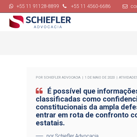
+55 11 91128-8899
+55 11 4560-6686
co
POR
SCHIEFLER ADVOCACIA
1 DE MAIO DE 2020
ATIVIDADE
É possível que informaçõe
classificadas como confidenci
constitucionais da ampla defe
entrar em rota de confronto 
estatais.
por Schiefler Advocacia