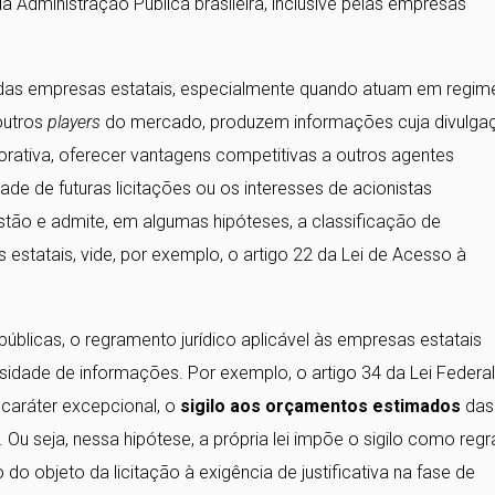
 Administração Pública brasileira, inclusive pelas empresas
 das empresas estatais, especialmente quando atuam em regim
outros
players
do mercado, produzem informações cuja divulga
rativa, oferecer vantagens competitivas a outros agentes
de de futuras licitações ou os interesses de acionistas
uestão e admite, em algumas hipóteses, a classificação de
statais, vide, por exemplo, o artigo 22 da Lei de Acesso à
blicas, o regramento jurídico aplicável às empresas estatais
idade de informações. Por exemplo, o artigo 34 da Lei Federal
 caráter excepcional, o
sigilo aos orçamentos estimados
das
Ou seja, nessa hipótese, a própria lei impõe o sigilo como regr
do objeto da licitação à exigência de justificativa na fase de