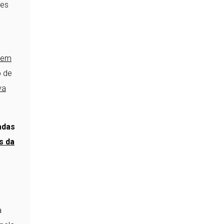
ões
quem
o de
va
adas
s da
a