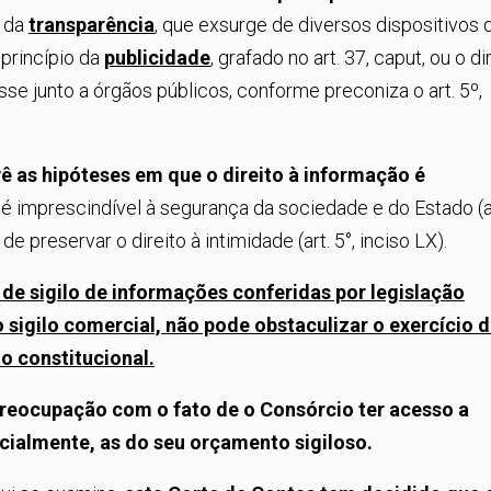
o da
transparência
, que exsurge de diversos dispositivos 
 princípio da
publicidade
, grafado no art. 37, caput, ou o di
se junto a órgãos públicos, conforme preconiza o art. 5º,
vê as hipóteses em que o direito à informação é
 é imprescindível à segurança da sociedade e do Estado (a
m de preservar o direito à intimidade (art. 5°, inciso LX).
 de sigilo de informações conferidas por legislação
 sigilo comercial, não pode obstaculizar o exercício 
o constitucional.
preocupação com o fato de o Consórcio ter acesso a
ialmente, as do seu orçamento sigiloso.