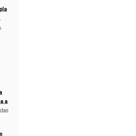
pla
,
,
a
a a
adas
s