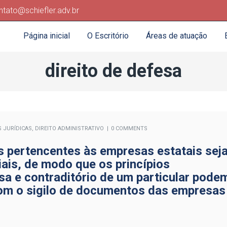
ntato@schiefler.adv.br
Página inicial
O Escritório
Áreas de atuação
direito de defesa
S JURÍDICAS
,
DIREITO ADMINISTRATIVO
0 COMMENTS
s pertencentes às empresas estatais sej
ais, de modo que os princípios
sa e contraditório de um particular pode
com o sigilo de documentos das empresas