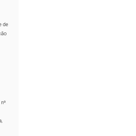
e de
ção
 nº
a,