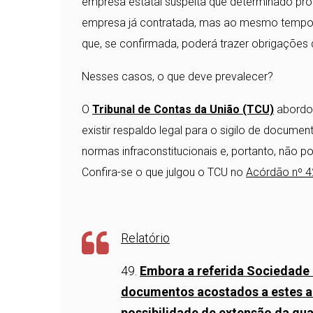
empresa estatal suspeita que determinado prod
empresa já contratada, mas ao mesmo tempo 
que, se confirmada, poderá trazer obrigações 
Nesses casos, o que deve prevalecer?
O
Tribunal de Contas da União (TCU)
abordou
existir respaldo legal para o sigilo de docum
normas infraconstitucionais e, portanto, não p
Confira-se o que julgou o TCU no
Acórdão nº 
Relatório
49.
Embora a referida Sociedade
documentos acostados a estes aut
possibilidade de extensão da gua