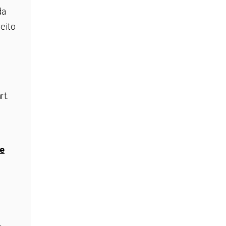
da
reito
rt.
de