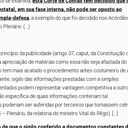
ui se examina,
esta Corte de Contas tem decidido que 
statal, em sua fase interna, não pode ser oposto ao
ampla-defesa
, a exemplo do que foi decidido nos Acórdão
Plenário. (…)
rincípio da publicidade (artigo 37, caput, da Constituição 
 a apreciação de matérias como essa não seja afastada do
 não tem mais acatado o procedimento antes costumeiro de 
ente, sigilo das informações prestadas com a simples
esentados podem representar vantagem competitiva a outr
o específica de quais informações conteriam tal
ns poderiam ser auferidas por terceiros que tomassem ciê
Plenário, da relatoria do ministro Vital do Rêgo). […]
o de que o sigilo conferido a documentos constantes 