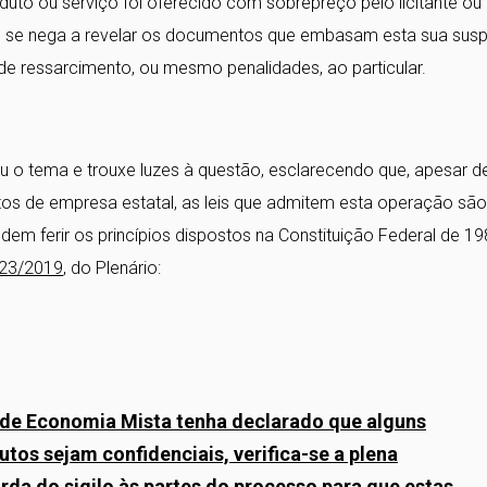
uto ou serviço foi oferecido com sobrepreço pelo licitante ou 
se nega a revelar os documentos que embasam esta sua suspe
de ressarcimento, ou mesmo penalidades, ao particular.
 o tema e trouxe luzes à questão, esclarecendo que, apesar d
entos de empresa estatal, as leis que admitem esta operação são
odem ferir os princípios dispostos na Constituição Federal de 19
423/2019
, do Plenário:
 de Economia Mista tenha declarado que alguns
os sejam confidenciais, verifica-se a plena
rda do sigilo às partes do processo para que estas