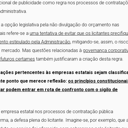
adicional de publicidade como regra nos processos de contrataç
dministrativa.
cou a opção legislativa pela não divulgação do orçamento nas
ais refere-se a
uma tentativa de evitar que os licitantes precifi
ento estipulado pela Administração
, mitigando-se, assim, o risc
de mercado. Mas questões relacionadas à
governança corporati
 futuros certames
também justificaram a criação desta regra.
mações pertencentes às empresas estatais sejam classific
nte ponto que merece reflexão:
os princípios constitucionai
lar podem entrar em rota de confronto com o sigilo de
la empresa estatal nos processos de contratação pública
ma, a defesa plena do licitante. Imagine-se, por exemplo, que 