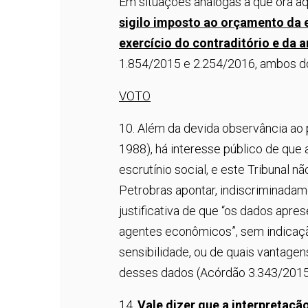
Em situações análogas à que ora aq
sigilo imposto ao orçamento da e
exercício do contraditório e da 
1.854/2015 e 2.254/2016, ambos do 
VOTO
10. Além da devida observância ao p
1988), há interesse público de que
escrutínio social, e este Tribunal
Petrobras apontar, indiscriminadam
justificativa de que “os dados apr
agentes econômicos”, sem indicaçã
sensibilidade, ou de quais vantage
desses dados (Acórdão 3.343/2015 – 
14.
Vale dizer que a interpretaçã