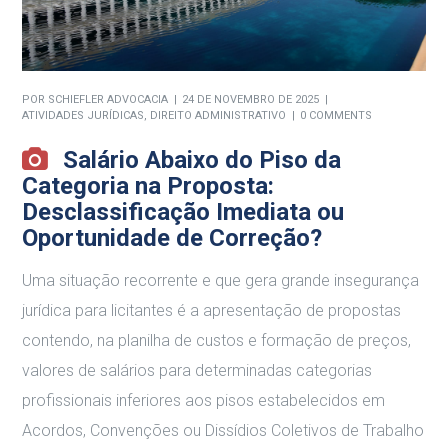
POR
SCHIEFLER ADVOCACIA
24 DE NOVEMBRO DE 2025
ATIVIDADES JURÍDICAS
,
DIREITO ADMINISTRATIVO
0 COMMENTS
Salário Abaixo do Piso da
Categoria na Proposta:
Desclassificação Imediata ou
Oportunidade de Correção?
Uma situação recorrente e que gera grande insegurança
jurídica para licitantes é a apresentação de propostas
contendo, na planilha de custos e formação de preços,
valores de salários para determinadas categorias
profissionais inferiores aos pisos estabelecidos em
Acordos, Convenções ou Dissídios Coletivos de Trabalho