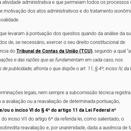
a atividade administrativa e que permeiam todos os processos
de motivação dos atos administrativos e do tratamento isonômi
soalidade.
 que levaram à pontuação dos quesitos quando da análise da s
os de, se necessário, exercer o seu direito constitucional de
ência do
Tribunal de Contas da União (TCU)
, segundo a qual “
a
ontuações e das razões que as fundamentam em cada caso, nos
 de publicidade, afronta o que dispõe o art. 11, § 4º, inciso IV, da 
erminações legais, nem sempre a subcomissão técnica registra
am a avaliação ou a reavaliação de determinada pontuação,
 e/ou o inciso VI do § 4º do artigo 11 da Lei Federal nº
do inciso VII do artigo 6º da referida lei, como salientado, o
 sobredita reavaliação e, por unanimidade, dada a ausência de t