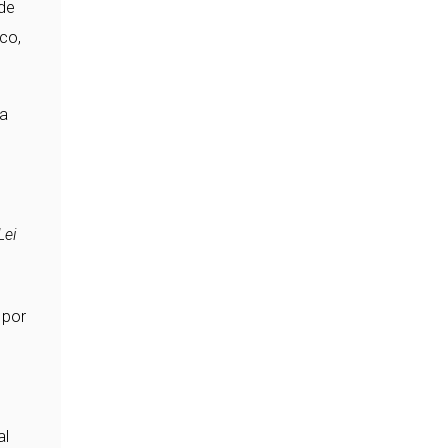
 de
co,
ua
Lei
 por
al