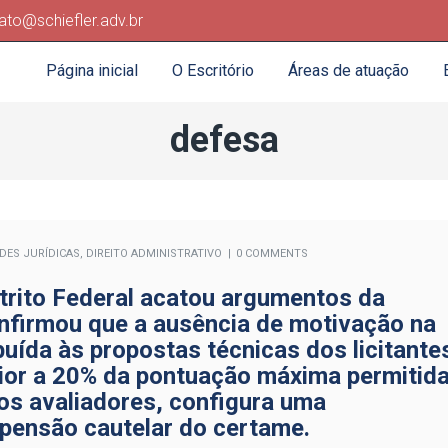
ato@schiefler.adv.br
Página inicial
O Escritório
Áreas de atuação
defesa
ADES JURÍDICAS
,
DIREITO ADMINISTRATIVO
0 COMMENTS
strito Federal acatou argumentos da
nfirmou que a ausência de motivação na
uída às propostas técnicas dos licitante
rior a 20% da pontuação máxima permitid
os avaliadores, configura uma
uspensão cautelar do certame.