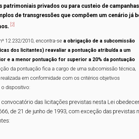
ns patrimoniais privados ou para custeio de campanhas
xemplos de transgressões que compõem um cenário já 
[2]
mos.
l nº 12.232/2010, encontra-se
a obrigação de a subcomissão
cas dos licitantes) reavaliar a pontuação atribuída a um
ior e a menor pontuação for superior a 20% da pontuação
iação da pontuação fica a cargo de uma subcomissão técnica,
er realizada em conformidade com os critérios objetivos
 o dispositivo:
o convocatório das licitações previstas nesta Lei obedece
8.666, de 21 de junho de 1993, com exceção das previstas 
ntes: