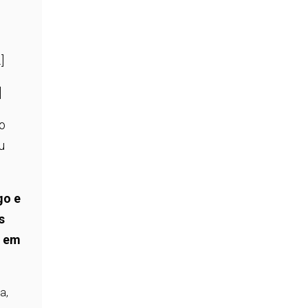
]
]
 o
u
go e
s
m em
a,