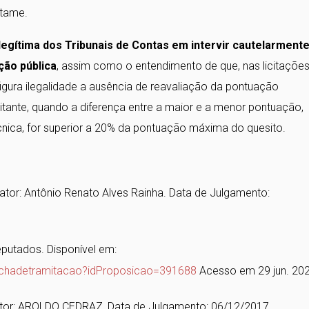
rtame.
egítima dos Tribunais de Contas em intervir cautelarment
ação pública
, assim como o entendimento de que, nas licitaçõe
igura ilegalidade a ausência de reavaliação da pontuação
tante, quando a diferença entre a maior e a menor pontuação,
cnica, for superior a 20% da pontuação máxima do quesito.
ator: Antônio Renato Alves Rainha. Data de Julgamento:
putados. Disponível em:
fichadetramitacao?idProposicao=391688
Acesso em 29 jun. 202
ator: AROLDO CEDRAZ, Data de Julgamento: 06/12/2017.