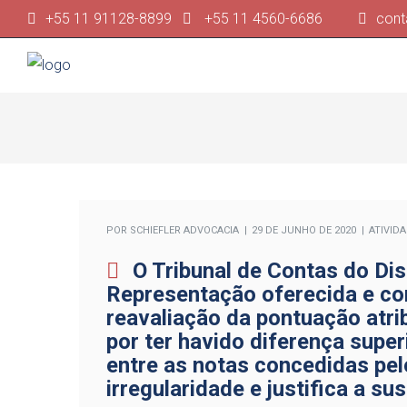
+55 11 91128-8899
+55 11 4560-6686
cont
POR
SCHIEFLER ADVOCACIA
29 DE JUNHO DE 2020
ATIVID
O Tribunal de Contas do Di
Representação oferecida e co
reavaliação da pontuação atrib
por ter havido diferença supe
entre as notas concedidas pel
irregularidade e justifica a s