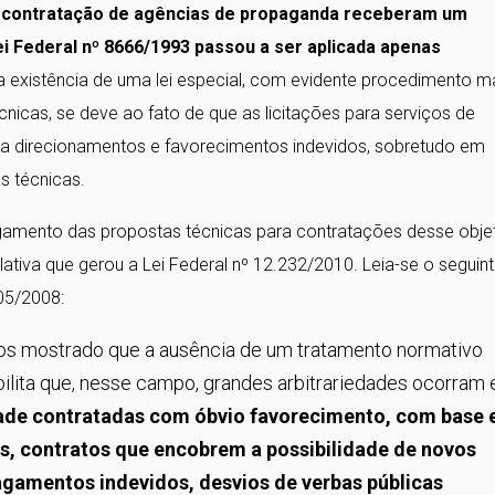
a a contratação de agências de propaganda receberam um
ei Federal nº 8666/1993 passou a ser aplicada apenas
 existência de uma lei especial, com evidente procedimento m
nicas, se deve ao fato de que as licitações para serviços de
s a direcionamentos e favorecimentos indevidos, sobretudo em
s técnicas.
amento das propostas técnicas para contratações desse obje
slativa que gerou a Lei Federal nº 12.232/2010. Leia-se o seguin
05/2008:
os mostrado que a ausência de um tratamento normativo
bilita que, nesse campo, grandes arbitrariedades ocorram
ade contratadas com óbvio favorecimento, com base
os, contratos que encobrem a possibilidade de novos
agamentos indevidos, desvios de verbas públicas