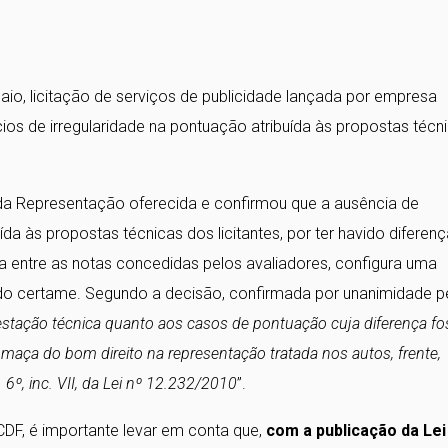
io, licitação de serviços de publicidade lançada por empresa
dícios de irregularidade na pontuação atribuída às propostas técn
a Representação oferecida e confirmou que a ausência de
a às propostas técnicas dos licitantes, por ter havido diferenç
 entre as notas concedidas pelos avaliadores, configura uma
ar do certame. Segundo a decisão, confirmada por unanimidade p
stação técnica quanto aos casos de pontuação cuja diferença fo
umaça do bom direito na representação tratada nos autos, frente,
 6º, inc. VII, da Lei nº 12.232/2010
”.
CDF, é importante levar em conta que,
com a publicação da Lei