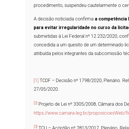
procedimento, suspendeu cautelarmente o ce
A decisão noticiada confirma
a competência l
para evitar irregularidade no curso da licit
submetidas à Lei Federal nº 12.232/2020, conf
concedida a um quesito de um determinado lici
atribuída pelos integrantes da subcomissão té
[1]
TCDF – Decisão nº 1798/2020, Plenário. Rel
27/05/2020.
[2]
Projeto de Lei nº 3305/2008, Câmara dos De
https://www.camara.leg.br/proposicoesWeb/
[3]
TCU – Acórdão nº 2813/2017, Plenário. Rel