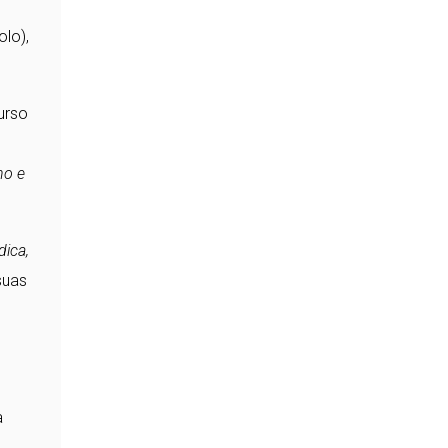
olo),
urso
no e
dica,
suas
a