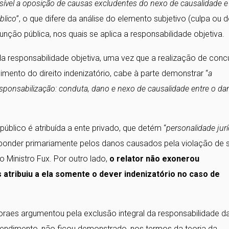
sível a oposição de causas excludentes do nexo de causalidade e
blico
”, o que difere da análise do elemento subjetivo (culpa ou d
unção pública, nos quais se aplica a responsabilidade objetiva.
da responsabilidade objetiva, uma vez que a realização de conc
imento do direito indenizatório, cabe à parte demonstrar “
a
sponsabilização: conduta, dano e nexo de causalidade entre o da
.
úblico é atribuída a ente privado, que detém “
personalidade jurí
esponder primariamente pelos danos causados pela violação de 
 Ministro Fux. Por outro lado,
o relator não exonerou
 atribuiu a ela somente o dever indenizatório no caso de
oraes argumentou pela exclusão integral da responsabilidade d
tendimento, não ficou demonstrado, nos termos da teoria da