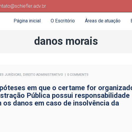
ntato@schiefler.adv.br
Página inicial
O Escritório
Áreas de atuação
danos morais
ES JURÍDICAS
,
DIREITO ADMINISTRATIVO
0 COMMENTS
hipóteses em que o certame for organizad
istração Pública possui responsabilidade
m os danos em caso de insolvência da