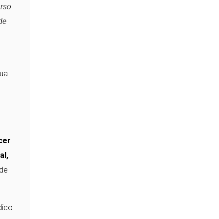
urso
de
sua
cer
al,
 de
dico