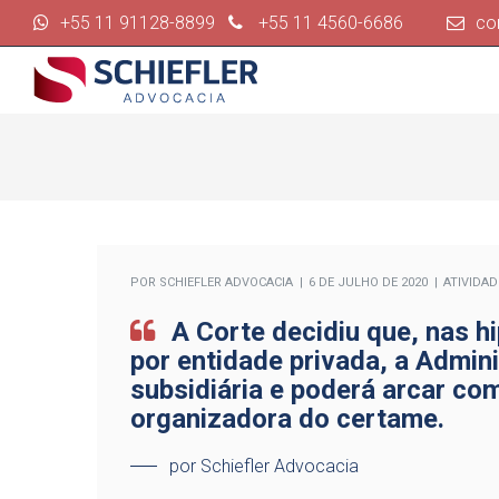
+55 11 91128-8899
+55 11 4560-6686
co
POR
SCHIEFLER ADVOCACIA
6 DE JULHO DE 2020
ATIVIDAD
A Corte decidiu que, nas 
por entidade privada, a Admin
subsidiária e poderá arcar co
organizadora do certame.
por Schiefler Advocacia