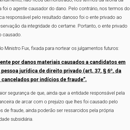
ca foi o agente causador do dano. Pelo contrário, nos termos do
ica responsável pelo resultado danoso foi o ente privado ao
servação da integridade do certame. Portanto, o ente privado
zo causado.
o Ministro Fux, fixada para nortear os julgamentos futuros:
ente por danos materiais causados a candidatos em
essoa jurídica de direito privado (art. 37, § 6º, da
cancelados por indícios de fraude”.
ior segurança de que, ainda que a entidade responsável pela
nceira de arcar com o prejuízo que lhes foi causado pelo
 de fraude, ainda poderão ser ressarcidos pela própria
dade subsidiária.