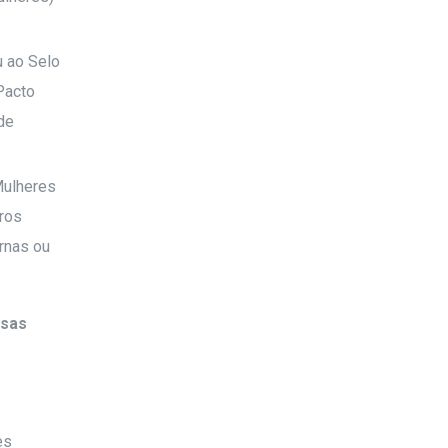
u ao Selo
Pacto
de
Mulheres
iros
rnas ou
sas
es