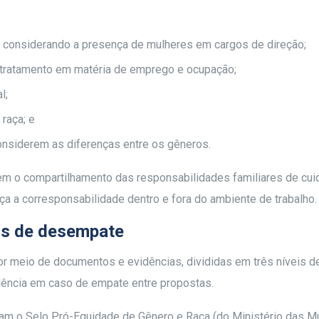
ia, considerando a presença de mulheres em cargos de direção;
tratamento em matéria de emprego e ocupação;
l;
raça; e
nsiderem as diferenças entre os gêneros.
m o compartilhamento das responsabilidades familiares de cui
ça a corresponsabilidade dentro e fora do ambiente de trabalho.
os de desempate
 meio de documentos e evidências, divididas em três níveis d
ência em caso de empate entre propostas.
am o Selo Pró-Equidade de Gênero e Raça (do Ministério das M