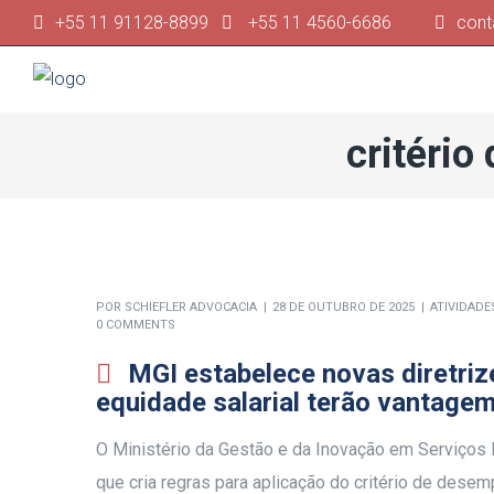
+55 11 91128-8899
+55 11 4560-6686
cont
critério
POR
SCHIEFLER ADVOCACIA
28 DE OUTUBRO DE 2025
ATIVIDADE
0 COMMENTS
MGI estabelece novas diretri
equidade salarial terão vantag
O Ministério da Gestão e da Inovação em Serviços 
que cria regras para aplicação do critério de des