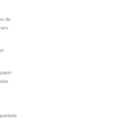
Lei de
nero
or
 papel
idas
gualdade