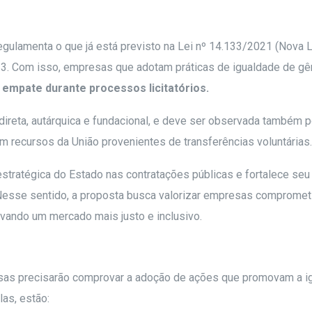
regulamenta o que já está previsto na Lei nº 14.133/2021 (Nova 
23. Com isso, empresas que adotam práticas de igualdade de gê
empate durante processos licitatórios.
 direta, autárquica e fundacional, e deve ser observada também p
zem recursos da União provenientes de transferências voluntárias.
 estratégica do Estado nas contratações públicas e fortalece seu
 Nesse sentido, a proposta busca valorizar empresas compromet
ivando um mercado mais justo e inclusivo.
resas precisarão comprovar a adoção de ações que promovam a i
as, estão: