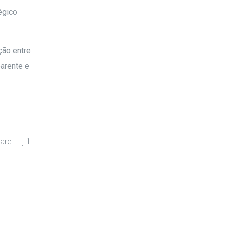
égico
ção entre
arente e
are
1