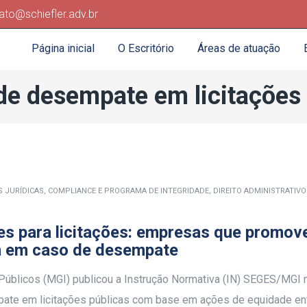
ato@schiefler.adv.br
Página inicial
O Escritório
Áreas de atuação
 de desempate em licitações
S JURÍDICAS
,
COMPLIANCE E PROGRAMA DE INTEGRIDADE
,
DIREITO ADMINISTRATIVO
zes para licitações: empresas que promo
em em caso de desempate
Públicos (MGI) publicou a Instrução Normativa (IN) SEGES/MGI 
empate em licitações públicas com base em ações de equidade en