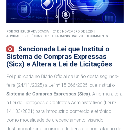
POR
SCHIEFLER ADVOCACIA
24 DE NOVEMBRO DE 2025
ATIVIDADES JURÍDICAS
,
DIREITO ADMINISTRATIVO
0 COMMENTS
Sancionada Lei que Institui o
Sistema de Compras Expressas
(Sicx) e Altera a Lei de Licitações
Foi publicada no Diário Oficial da União desta segunda-
feira (24/11/2025) a Lei nº 15.266/2025, que institui o
Sistema de Compras Expressas (Sicx)
. A norma altera
a Lei de Licitações e Contratos Administrativos (Lei nº
14.133/2021) para introduzir o comércio eletrônico
como modalidade de credenciamento, visando
desburocratizar a aquisição de bens e a contratação de