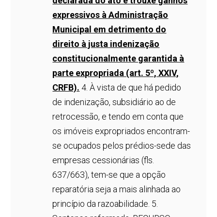
declarada do ato e trouxe ganhos
expressivos à Administração
Municipal em detrimento do
direito à justa indenização
constitucionalmente garantida à
parte expropriada (art. 5º, XXIV,
CRFB).
4. À vista de que há pedido
de indenização, subsidiário ao de
retrocessão, e tendo em conta que
os imóveis expropriados encontram-
se ocupados pelos prédios-sede das
empresas cessionárias (fls.
637/663), tem-se que a opção
reparatória seja a mais alinhada ao
princípio da razoabilidade. 5.