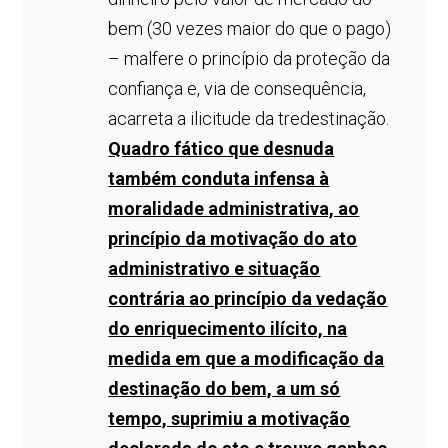
bem (30 vezes maior do que o pago)
– malfere o princípio da proteção da
confiança e, via de consequência,
acarreta a ilicitude da tredestinação.
Quadro fático que desnuda
também conduta infensa à
moralidade administrativa, ao
princípio da motivação do ato
administrativo e situação
contrária ao princípio da vedação
do enriquecimento ilícito, na
medida em que a modificação da
destinação do bem, a um só
tempo, suprimiu a motivação