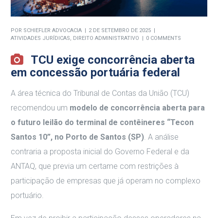
POR
SCHIEFLER ADVOCACIA
2 DE SETEMBRO DE 2025
ATIVIDADES JURÍDICAS
,
DIREITO ADMINISTRATIVO
0 COMMENTS
TCU exige concorrência aberta
em concessão portuária federal
A área técnica do Tribunal de Contas da União (TCU)
recomendou um
modelo de concorrência aberta para
o futuro leilão do terminal de contêineres “Tecon
Santos 10”, no Porto de Santos (SP)
.
A análise
contraria a proposta inicial do Governo Federal e da
ANTAQ, que previa um certame com restrições à
participação de empresas que já operam no complexo
portuário
.