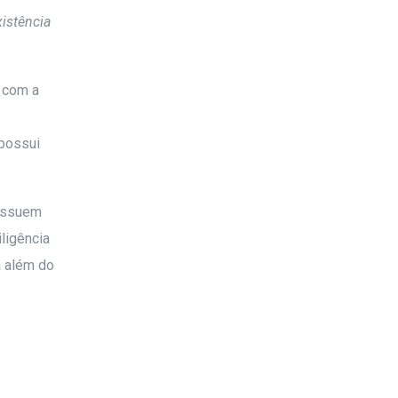
xistência
 com a
 possui
possuem
ligência
a além do