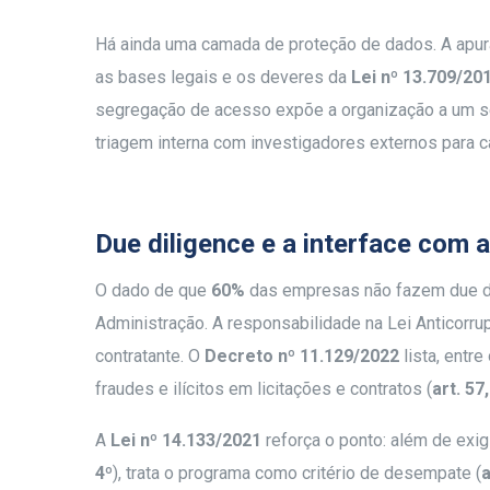
Há ainda uma camada de proteção de dados. A apura
as bases legais e os deveres da
Lei nº 13.709/20
segregação de acesso expõe a organização a um se
triagem interna com investigadores externos para 
Due diligence e a interface com 
O dado de que
60%
das empresas não fazem due dil
Administração. A responsabilidade na Lei Anticorrup
contratante. O
Decreto nº 11.129/2022
lista, entr
fraudes e ilícitos em licitações e contratos (
art. 57,
A
Lei nº 14.133/2021
reforça o ponto: além de exig
4º
), trata o programa como critério de desempate (
a