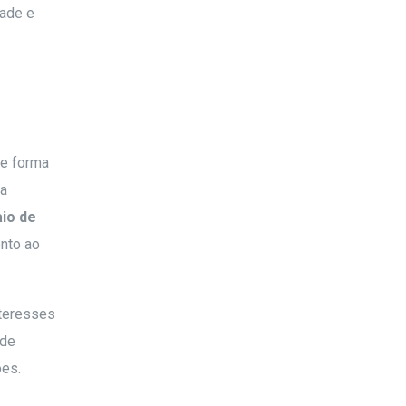
dade e
e forma
 a
io de
nto ao
interesses
 de
ões.