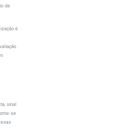
to de
lização é
valiação
em
a, sinal
 Some-se
presas