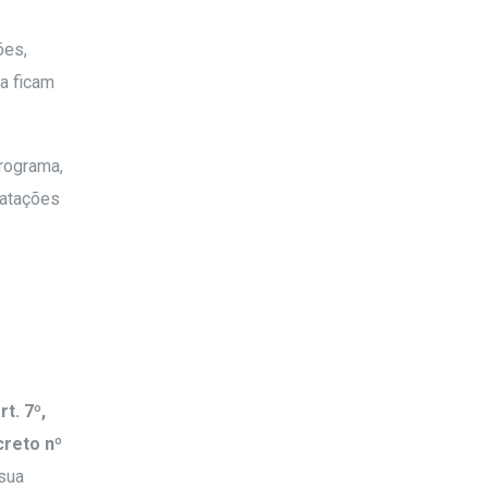
ões,
na ficam
programa,
ratações
rt. 7º,
reto nº
sua