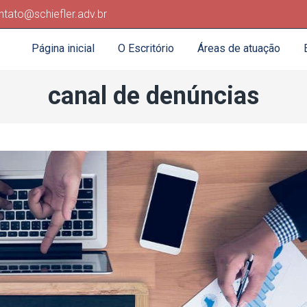
ntato@schiefler.adv.br
Página inicial
O Escritório
Áreas de atuação
canal de denúncias