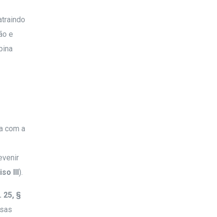
atraindo
ão e
bina
na com a
evenir
iso III
).
. 25, §
esas