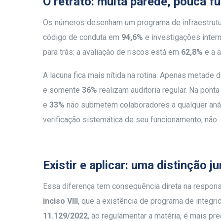
O retrato: muita parede, pouca 
Os números desenham um programa de infraestrutu
código de conduta em
94,6%
e investigações inte
para trás: a avaliação de riscos está em
62,8%
e a 
A lacuna fica mais nítida na rotina. Apenas metad
e somente
36%
realizam auditoria regular. Na pont
e
33%
não submetem colaboradores a qualquer análi
verificação sistemática de seu funcionamento, não.
Existir e aplicar: uma distinção ju
Essa diferença tem consequência direta na respons
inciso VIII
, que a existência de programa de integr
11.129/2022
, ao regulamentar a matéria, é mais pre