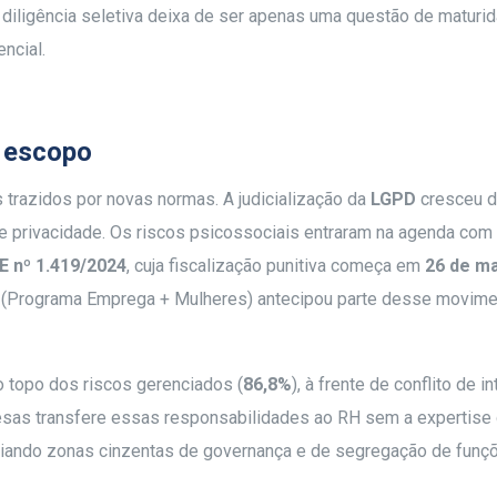
 diligência seletiva deixa de ser apenas uma questão de maturi
ncial.
o escopo
trazidos por novas normas. A judicialização da
LGPD
cresceu d
e privacidade. Os riscos psicossociais entraram na agenda com
E nº 1.419/2024
, cuja fiscalização punitiva começa em
26 de ma
(Programa Emprega + Mulheres) antecipou parte desse movime
 topo dos riscos gerenciados (
86,8%
), à frente de conflito de 
resas transfere essas responsabilidades ao RH sem a expertise
criando zonas cinzentas de governança e de segregação de funç