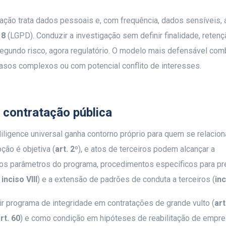
ção trata dados pessoais e, com frequência, dados sensíveis, 
18
(LGPD). Conduzir a investigação sem definir finalidade, retenç
gundo risco, agora regulatório. O modelo mais defensável com
casos complexos ou com potencial conflito de interesses.
a contratação pública
igence universal ganha contorno próprio para quem se relacio
ção é objetiva (
art. 2º
), e atos de terceiros podem alcançar a
e os parâmetros do programa, procedimentos específicos para pr
 inciso VIII
) e a extensão de padrões de conduta a terceiros (
inc
ir programa de integridade em contratações de grande vulto (
art
rt. 60
) e como condição em hipóteses de reabilitação de empr