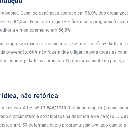
fundação
ra básica. Canal de denúncias aparece em
96,9%
das organizaç
rnas em
84,5%
. Já os pilares que verificam se o programa funcio
auditoria e monitoramento em
56,5%
.
e das empresas mantém indicadores para medir a efetividade do 
a da prevenção,
60%
não fazem due diligence para todas as cont
se de integridade na admissão. O programa existe no papel; a
rídica, não retórica
abilização. A
Lei nº 12.846/2013
(Lei Anticorrupção) prevê, no
a
idade é circunstância considerada na dosimetria da sanção. O
Dec
ciso: o
art. 57
determina que o programa seja avaliado quanto a 