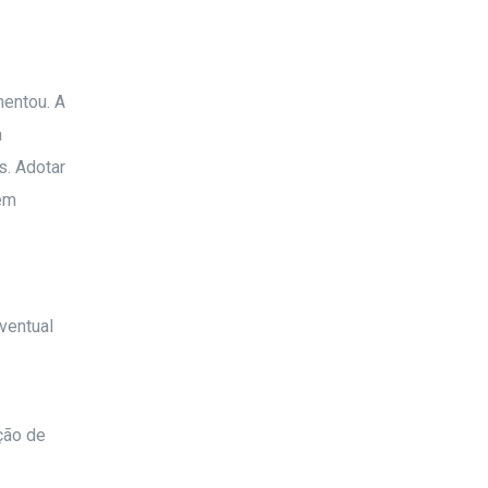
mentou. A
a
s. Adotar
em
ventual
ção de