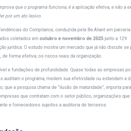
prova que o programa funciona; é a aplicação efetiva, e não a e
r por um ato lesivo.
endências do Compliance, conduzida pela Be.Aliant em parceria
dados coletados em
outubro e novembro de 2025
junto a 129
ção jurídica. O estudo mostra um mercado que já não discute se
de forma efetiva, os riscos reais da organização.
 visível e fundações de profundidade. Quase todas as empresas 
as auditam o programa, medem sua efetividade ou estendem a di
, que a pesquisa chama de “ilusão de maturidade”, importa par
e empresas que contratam com o setor público, organizações que
e e fornecedores sujeitos a auditoria de terceiros.