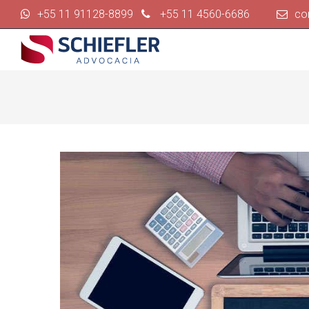
+55 11 91128-8899
+55 11 4560-6686
co