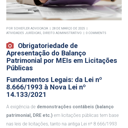
POR
SCHIEFLER ADVOCACIA
28 DE MARÇO DE 2025
ATIVIDADES JURÍDICAS
,
DIREITO ADMINISTRATIVO
0 COMMENTS
Obrigatoriedade de
Apresentação do Balanço
Patrimonial por MEIs em Licitações
Públicas
Fundamentos Legais: da Lei nº
8.666/1993 à Nova Lei nº
14.133/2021
A exigência de
demonstrações contábeis (balanço
patrimonial, DRE etc.)
em licitações públicas tem base
nas leis de licitações, tanto na antiga Lei nº 8.666/1993