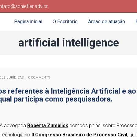
ntato@schiefler.adv.br
Página inicial
O Escritório
Áreas de atuação
artificial intelligence
DES JURÍDICAS
0 COMMENTS
referentes à Inteligência Artificial e ao
ual participa como pesquisadora.
A advogada
Roberta Zumblick
compôs painel sobre Processo
Tecnologia no
II Congresso Brasileiro de Processo Civil
, qu