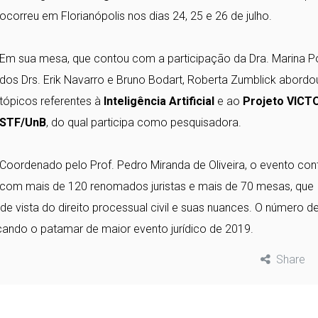
ocorreu em Florianópolis nos dias 24, 25 e 26 de julho.
⠀⠀⠀⠀⠀⠀⠀⠀⠀
Em sua mesa, que contou com a participação da Dra. Marina Pol
dos Drs. Erik Navarro e Bruno Bodart, Roberta Zumblick abordo
tópicos referentes à
Inteligência Artificial
e ao
Projeto VICT
STF/UnB
, do qual par
ticipa como pesquisadora.
⠀⠀⠀⠀⠀⠀⠀⠀⠀
Coordenado pelo Prof. Pedro Miranda de Oliveira, o evento con
com mais de 120 renomados juristas e mais de 70 mesas, que
de vista do direito processual civil e suas nuances. O número d
çando o patamar de maior evento jurídico de 2019.
Share