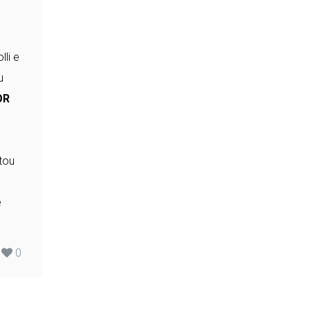
li e
u
OR
tou
e
0