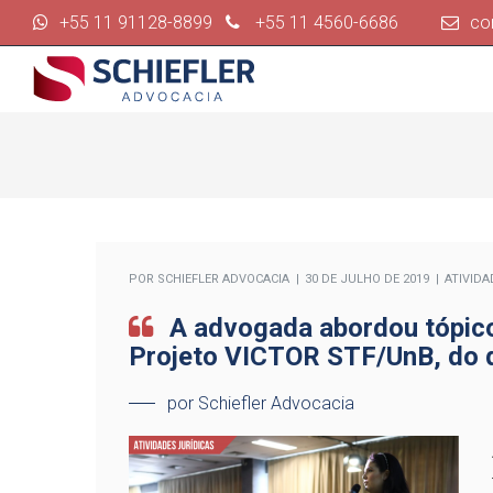
+55 11 91128-8899
+55 11 4560-6686
co
POR
SCHIEFLER ADVOCACIA
30 DE JULHO DE 2019
ATIVIDA
A advogada abordou tópicos 
Projeto VICTOR STF/UnB, do q
por Schiefler Advocacia