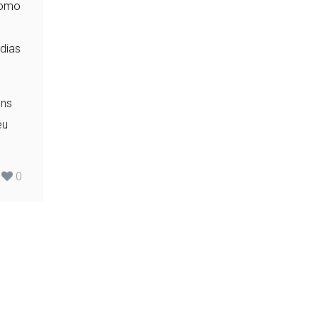
como
dias
uns
eu
0