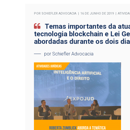
POR
SCHIEFLER ADVOCACIA
16 DE JUNHO DE 2019
ATIVID
Temas importantes da atual
tecnologia blockchain e Lei G
abordadas durante os dois dia
por Schiefler Advocacia