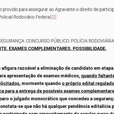
 provido para assegurar ao Agravante o direito de partici
licial Rodoviário Federal.
[2]
EGURANÇA. CONCURSO PÚBLICO. POLÍCIA RODOVIÁRI
NTE. EXAMES COMPLEMENTARES. POSSIBILIDADE.
se afigura razoável a eliminação de candidato em etapa
para apresentação de exames médicos,
quando faltant
licitados
, mormente quando
o próprio edital regulad
ica para a entrega de possíveis exames complementar
eparo o julgado monocrático que concedeu a seguranç
onstata-se que não há qualquer pendência editalícia 
te participado com aproveitamento do regular curso d