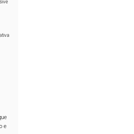
sive
ativa
que
o e