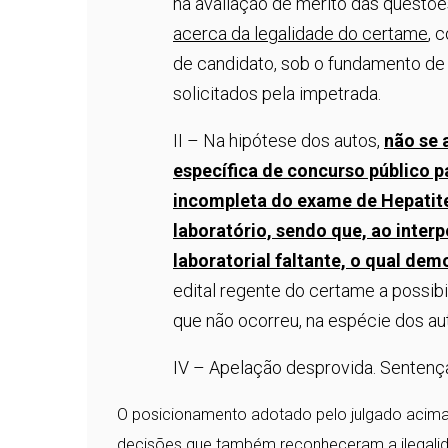
na avaliação de mérito das questõe
acerca da legalidade do certame
, 
de candidato, sob o fundamento de
solicitados pela impetrada.
II – Na hipótese dos autos,
não se 
específica de concurso público p
incompleta do exame de Hepatit
laboratório, sendo que, ao inter
laboratorial faltante, o qual demo
edital regente do certame a possib
que não ocorreu, na espécie dos au
IV – Apelação desprovida. Sentenç
O posicionamento adotado pelo julgado acima 
decisões que também reconheceram a ilegali