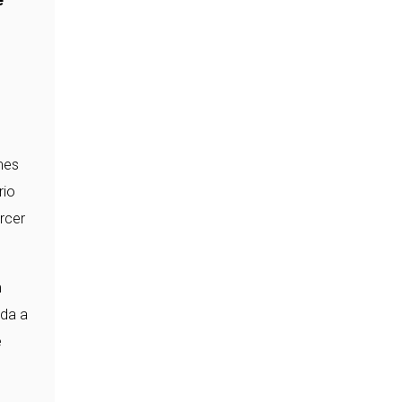
mes
rio
rcer
m
ida a
e