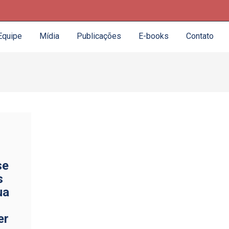
Equipe
Mídia
Publicações
E-books
Contato
se
s
ua
er