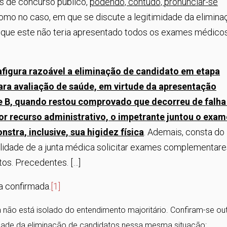
s de concurso público,
podendo, contudo, pronunciar-se
como no caso, em que se discute a legitimidade da elimina
 que este não teria apresentado todos os exames médico
afigura razoável a eliminação de candidato em etapa
ara avaliação de saúde, em virtude da apresentação
e B, quando restou comprovado que decorreu de falha
por recurso administrativo, o impetrante juntou o exam
nstra, inclusive, sua higidez física
. Ademais, consta do
ilidade de a junta médica solicitar exames complementare
tos. Precedentes. […]
a confirmada.
[1]
não está isolado do entendimento majoritário. Confiram-se ou
dade da eliminação de candidatos nessa mesma situação: