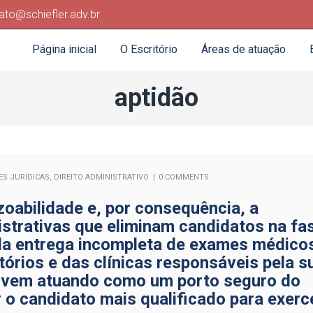
ato@schiefler.adv.br
Página inicial
O Escritório
Áreas de atuação
aptidão
ES JURÍDICAS
,
DIREITO ADMINISTRATIVO
0 COMMENTS
zoabilidade e, por consequência, a
istrativas que eliminam candidatos na fa
da entrega incompleta de exames médico
tórios e das clínicas responsáveis pela s
io vem atuando como um porto seguro do
r o candidato mais qualificado para exerc