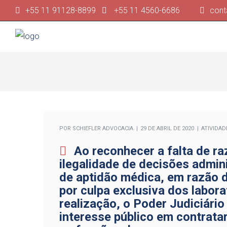
+55 11 91128-8899
+55 11 4560-6686
cont
POR
SCHIEFLER ADVOCACIA
29 DE ABRIL DE 2020
ATIVIDAD
Ao reconhecer a falta de ra
ilegalidade de decisões admin
de aptidão médica, em razão 
por culpa exclusiva dos labora
realização, o Poder Judiciár
interesse público em contrata