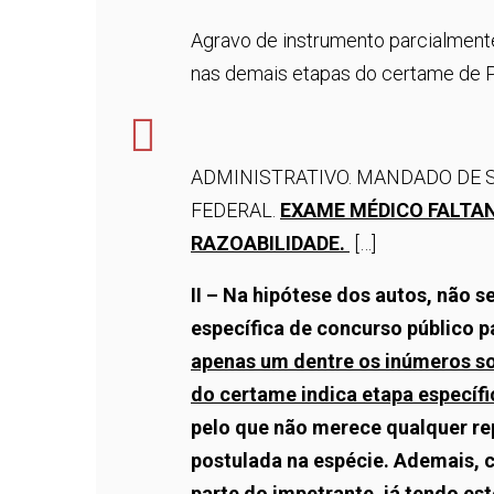
Agravo de instrumento parcialmente
nas demais etapas do certame de Po
ADMINISTRATIVO. MANDADO DE S
FEDERAL.
EXAME MÉDICO FALTA
RAZOABILIDADE.
[…]
II – Na hipótese dos autos, não 
específica de concurso público 
apenas um dentre os inúmeros so
do certame indica etapa específ
pelo que não merece qualquer r
postulada na espécie. Ademais, c
parte do impetrante, já tendo es