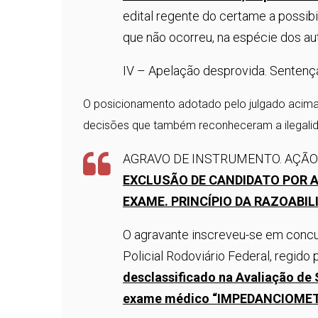
edital regente do certame a possib
que não ocorreu, na espécie dos au
IV – Apelação desprovida. Sentenç
O posicionamento adotado pelo julgado acima 
decisões que também reconheceram a ilegali
AGRAVO DE INSTRUMENTO. AÇÃO
EXCLUSÃO DE CANDIDATO POR 
EXAME. PRINCÍPIO DA RAZOABIL
O agravante inscreveu-se em concu
Policial Rodoviário Federal, regido 
desclassificado na Avaliação de
exame médico “IMPEDANCIOMET