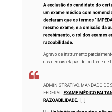
A exclusão do candidato do cert
um exame médico com nomenclatu
declaram que os termos “IMPED
mesmo exame, e a omissão da au
recebimento, o rol dos exames e
razoabilidade.
Agravo de instrumento parcialmente
nas demais etapas do certame de Po
ADMINISTRATIVO. MANDADO DE S
FEDERAL.
EXAME MÉDICO FALTA
RAZOABILIDADE.
[…]
II – Na hipótese dos autos, não 