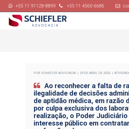
+55 11 91128-8899
+55 11 4560-6686
co
POR
SCHIEFLER ADVOCACIA
29 DE ABRIL DE 2020
ATIVIDAD
Ao reconhecer a falta de r
ilegalidade de decisões admin
de aptidão médica, em razão 
por culpa exclusiva dos labora
realização, o Poder Judiciár
interesse público em contrata