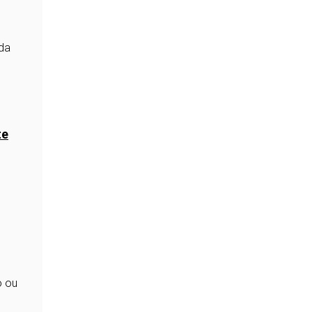
ada
te
o
o ou