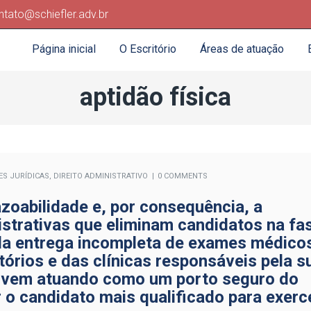
ntato@schiefler.adv.br
Página inicial
O Escritório
Áreas de atuação
aptidão física
ES JURÍDICAS
,
DIREITO ADMINISTRATIVO
0 COMMENTS
azoabilidade e, por consequência, a
istrativas que eliminam candidatos na fa
da entrega incompleta de exames médico
tórios e das clínicas responsáveis pela s
io vem atuando como um porto seguro do
r o candidato mais qualificado para exerc