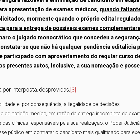
para apresentação de exames médicos,
quando faltant
licitados
, mormente quando
o próprio edital regulad
ica para a entrega de possíveis exames complementar
eparo o julgado monocrático que concedeu a seguranç
onstata-se que não há qualquer pendência editalícia 
te participado com aproveitamento do regular curso d
s presentes autos, inclusive, a sua nomeação e posse
da por interposta, desprovidas.
[3]
ilidade e, por consequência, a ilegalidade de decisões
ase de aptidão médica, em razão da entrega incompleta de exa
 das clínicas responsáveis pela sua realização, o Poder Judiciá
e público em contratar o candidato mais qualificado para exe