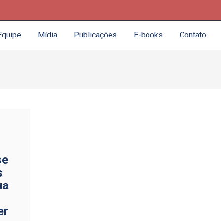
Equipe
Mídia
Publicações
E-books
Contato
se
s
ua
er