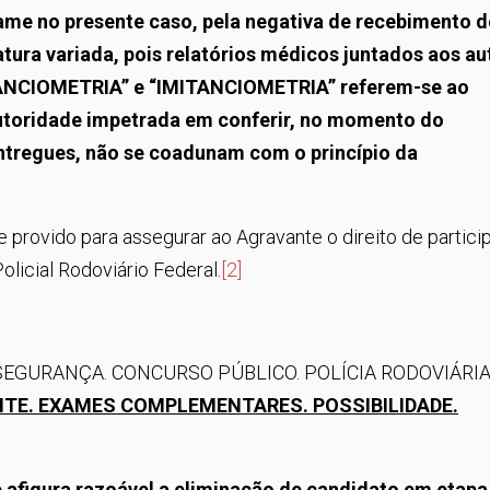
ame no presente caso, pela negativa de recebimento d
ra variada, pois relatórios médicos juntados aos au
ANCIOMETRIA” e “IMITANCIOMETRIA” referem-se ao
toridade impetrada em conferir, no momento do
ntregues, não se coadunam com o princípio da
 provido para assegurar ao Agravante o direito de partici
licial Rodoviário Federal.
[2]
EGURANÇA. CONCURSO PÚBLICO. POLÍCIA RODOVIÁRI
NTE. EXAMES COMPLEMENTARES. POSSIBILIDADE.
se afigura razoável a eliminação de candidato em etapa