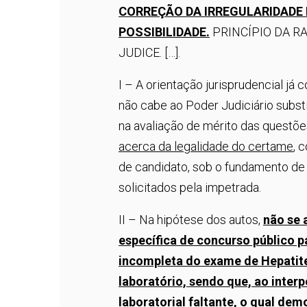
CORREÇÃO DA IRREGULARIDADE 
POSSIBILIDADE.
PRINCÍPIO DA R
JUDICE. […].
I – A orientação jurisprudencial já
não cabe ao Poder Judiciário subs
na avaliação de mérito das questõe
acerca da legalidade do certame
, 
de candidato, sob o fundamento de
solicitados pela impetrada.
II – Na hipótese dos autos,
não se 
específica de concurso público p
incompleta do exame de Hepatit
laboratório, sendo que, ao inter
laboratorial faltante, o qual demo