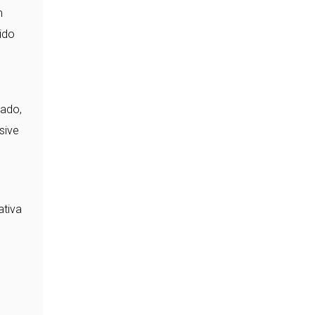
m
ido
tado,
sive
ativa