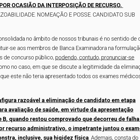
POR OCASIÃO DA INTERPOSIÇÃO DE RECURSO.
AZOABILIDADE. NOMEAÇÃO E POSSE. CANDIDATO SUB
 consolidada no âmbito de nossos tribunais é no sentido de 
tituir-se aos membros de Banca Examinadora na formulaçã
s de concurso público,
podendo, contudo, pronunciar-se
como no caso, em que se discute a legitimidade da elimina
 que este não teria apresentado todos os exames médico
afigura razoável a eliminação de candidato em etapa
ara avaliação de saúde, em virtude da apresentação
e B, quando restou comprovado que decorreu de falha
por recurso administrativo, o impetrante juntou o exam
nstra, inclusive, sua higidez física
. Ademais, consta do