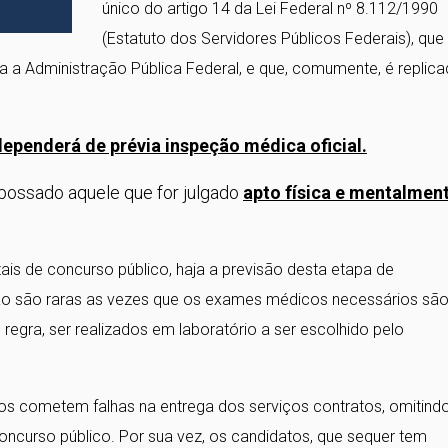
único do artigo 14 da Lei Federal nº 8.112/1990
(Estatuto dos Servidores Públicos Federais), que
da a Administração Pública Federal, e que, comumente, é replic
dependerá de prévia inspeção médica oficial.
possado aquele que for julgado
apto física e mentalmen
ais de concurso público, haja a previsão desta etapa de
ão são raras as vezes que os exames médicos necessários sã
regra, ser realizados em laboratório a ser escolhido pelo
s cometem falhas na entrega dos serviços contratos, omitind
ncurso público. Por sua vez, os candidatos, que sequer tem