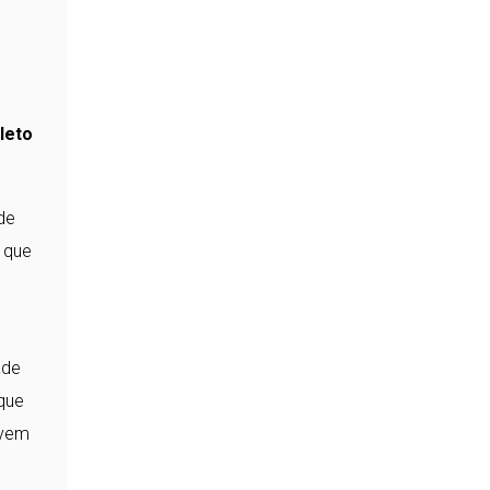
leto
de
 que
ade
 que
ovem