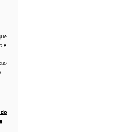
que
o e
ção
s
 do
e