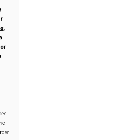
e
or
es
,
a
por
e
mes
rio
rcer