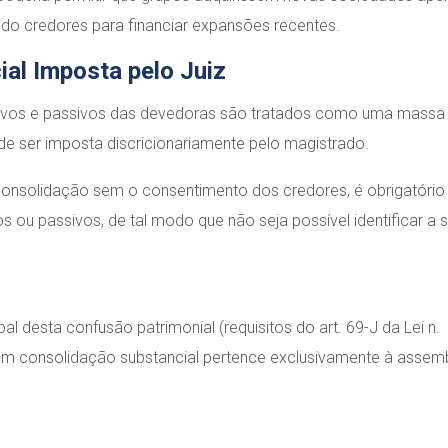
ando credores para financiar expansões recentes.
ial Imposta pelo Juiz
ativos e passivos das devedoras são tratados como uma massa
e ser imposta discricionariamente pelo magistrado.
a consolidação sem o consentimento dos credores, é obrigatório
 ou passivos, de tal modo que não seja possível identificar a 
l desta confusão patrimonial (requisitos do art. 69-J da Lei n.
m consolidação substancial pertence exclusivamente à assemb