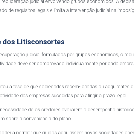
e recuperação judicial envolvendo grupos econômicos. A decis
o de requisitos legais e limita a intervenção judicial na imposi
e dos Litisconsortes
ecuperação judicial formulados por grupos econômicos, o requi
 atividade deve ser comprovado individualmente por cada empr
itou a tese de que sociedades recém- criadas ou adquirentes d
ividade das empresas sucedidas para atingir o prazo legal.
a necessidade de os credores avaliarem o desempenho histórico
em sobre a conveniência do plano.
 poderia permitir que grupos adquirissem novas sociedades ape