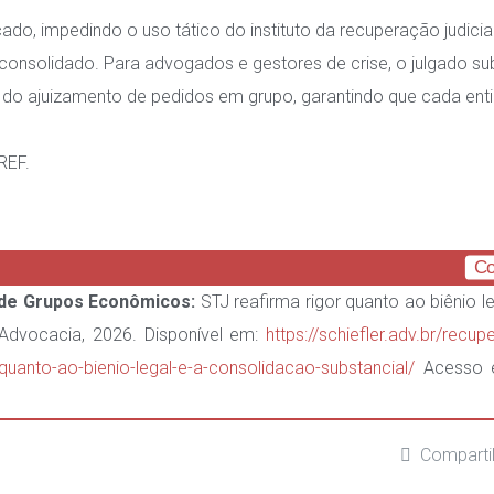
ado, impedindo o uso tático do instituto da recuperação judicia
onsolidado. Para advogados e gestores de crise, o julgado sub
s do ajuizamento de pedidos em grupo, garantindo que cada ent
REF.
Co
 de Grupos Econômicos:
STJ reafirma rigor quanto ao biênio le
 Advocacia, 2026. Disponível em:
https://schiefler.adv.br/recu
-quanto-ao-bienio-legal-e-a-consolidacao-substancial/
Acesso 
Comparti