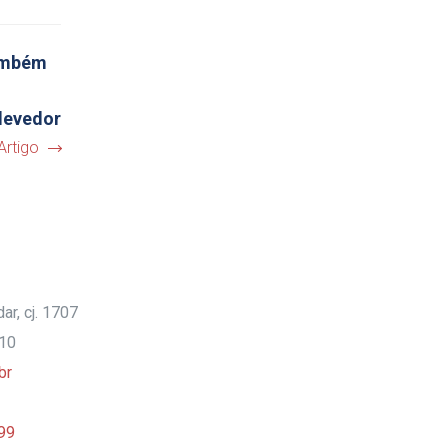
também
devedor
Artigo
ar, cj. 1707
910
br
99