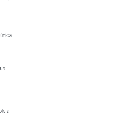
 única —
sua
leia-