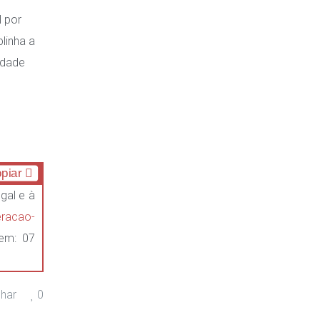
l por
linha a
idade
piar
gal e à
peracao-
em: 07
lhar
0