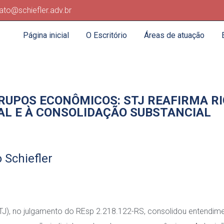
ato@schiefler.adv.br
Página inicial
O Escritório
Áreas de atuação
RUPOS ECONÔMICOS: STJ REAFIRMA R
AL E À CONSOLIDAÇÃO SUBSTANCIAL
 Schiefler
(STJ), no julgamento do REsp 2.218.122-RS, consolidou entendim