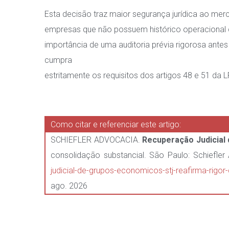
Esta decisão traz maior segurança jurídica ao merc
empresas que não possuem histórico operacional c
importância de uma auditoria prévia rigorosa ante
cumpra
estritamente os requisitos dos artigos 48 e 51 da L
Como citar e referenciar este artigo:
SCHIEFLER ADVOCACIA.
Recuperação Judicial
consolidação substancial. São Paulo: Schiefler
judicial-de-grupos-economicos-stj-reafirma-rigor
ago. 2026