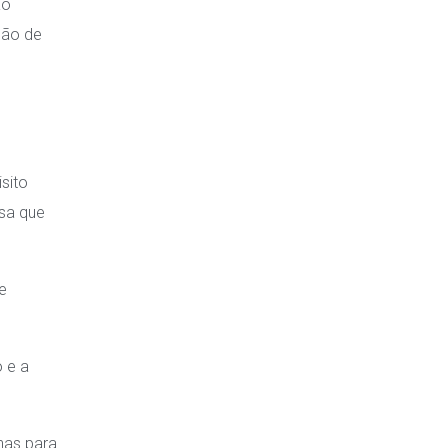
ão
ção de
sito
esa que
e
 e a
nas para