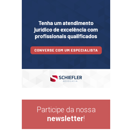
Participe da nossa
newsletter
!