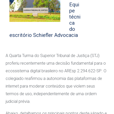
Equi
pe
técni
ca
do
escritório Schiefler Advocacia
A Quarta Turma do Superior Tribunal de Justiça (STJ)
proferiu recentemente uma decisão
fundamental para o
ecossistema digital brasileiro no
AREsp 2.294.622-SP
. O
colegiado
reafirmou a autonomia das plataformas de
internet para moderar conteúdos que violem seus
termos de uso, independentemente de uma ordem
judicial prévia.
Abaixo, detalhamos os principais pontos deste julgado e