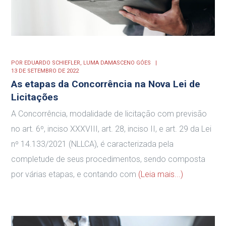
POR
EDUARDO SCHIEFLER,
LUMA DAMASCENO GÓES
13 DE SETEMBRO DE 2022
As etapas da Concorrência na Nova Lei de
Licitações
A Concorrência, modalidade de licitação com previsão
no art. 6º, inciso XXXVIII, art. 28, inciso II, e art. 29 da Lei
nº 14.133/2021 (NLLCA), é caracterizada pela
completude de seus procedimentos, sendo composta
por várias etapas, e contando com
(Leia mais...)