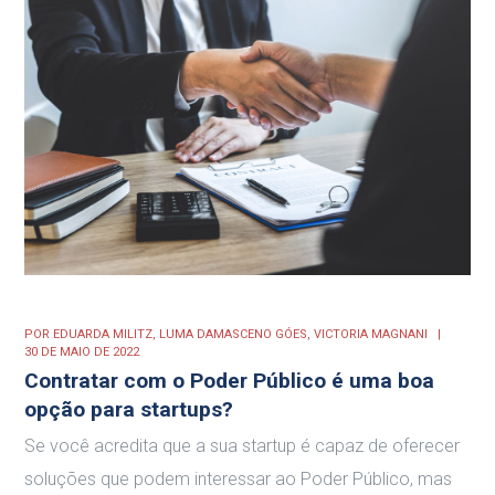
POR
EDUARDA MILITZ,
LUMA DAMASCENO GÓES,
VICTORIA MAGNANI
30 DE MAIO DE 2022
Contratar com o Poder Público é uma boa
opção para startups?
Se você acredita que a sua startup é capaz de oferecer
soluções que podem interessar ao Poder Público, mas