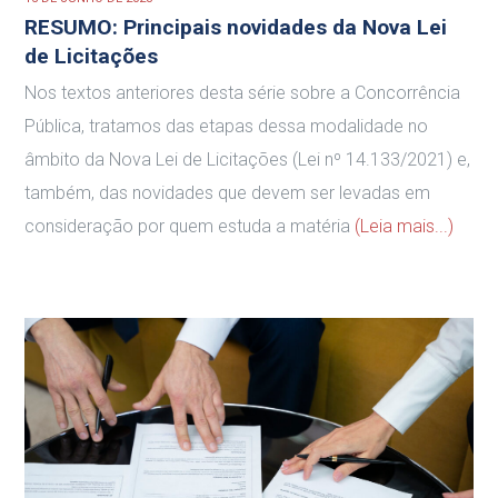
RESUMO: Principais novidades da Nova Lei
de Licitações
Nos textos anteriores desta série sobre a Concorrência
Pública, tratamos das etapas dessa modalidade no
âmbito da Nova Lei de Licitações (Lei nº 14.133/2021) e,
também, das novidades que devem ser levadas em
consideração por quem estuda a matéria
(Leia mais...)