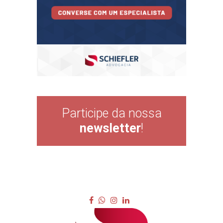
Participe da nossa
newsletter
!