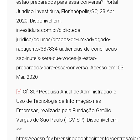
estão preparados para essa conversa? Portal
Jurídico Investidura, Florianópolis/SC, 28 Abr.
2020. Disponível em:
investidura.com.br/biblioteca-
juridica/colunas/pitacos-de-um-advogado-
rabugento/337834-audiencias-de-conciliacao-
sao-inuteis-sera-que-voces-ja-estao-
preparados-para-essa-conversa. Acesso em: 03
Mai. 2020
[3]
Cf. 30ª Pesquisa Anual de Administração e
Uso de Tecnologia da Informação nas
Empresas, realizada pela Fundação Getúlio
Vargas de São Paulo (FGV-SP). Disponível em:
<<
https://eaesp.fgv.br/ensinoeconhecimento/centros/cia/