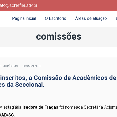
ato@schiefler.adv.br
Página inicial
O Escritório
Áreas de atuação
comissões
ES JURÍDICAS
0 COMMENTS
nscritos, a Comissão de Acadêmicos de
es da Seccional.
A estagiária
Isadora de Fragas
foi nomeada Secretária-Adjunt
 OAB/SC
.