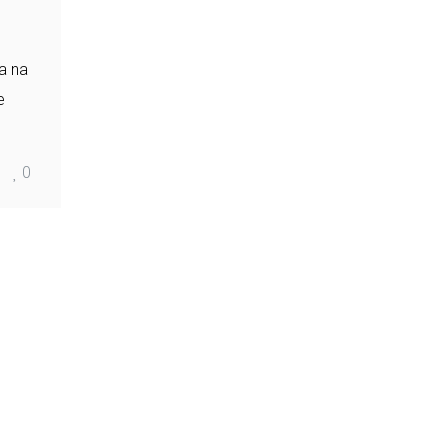
a na
e
0