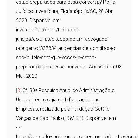
estão preparados para essa conversa? Portal
Jurídico Investidura, Florianópolis/SC, 28 Abr.
2020. Disponível em:
investidura.com.br/biblioteca-
juridica/colunas/pitacos-de-um-advogado-
rabugento/337834-audiencias-de-conciliacao-
sao-inuteis-sera-que-voces-ja-estao-
preparados-para-essa-conversa. Acesso em: 03
Mai. 2020
[3]
Cf. 30ª Pesquisa Anual de Administração e
Uso de Tecnologia da Informação nas
Empresas, realizada pela Fundação Getúlio
Vargas de São Paulo (FGV-SP). Disponível em:
<<
https://eaesp.fgv.br/ensinoeconhecimento/centros/cia/