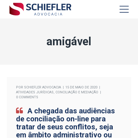
amigável
POR
SCHIEFLER ADVOCACIA
15 DE MAIO DE 2020
ATIVIDADES JURÍDICAS
,
CONCILIAÇÃO E MEDIAÇÃO
0 COMMENTS
A chegada das audiências
de conciliação on-line para
tratar de seus conflitos, seja
em âmbito administrativo ou