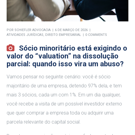
POR
SCHIEFLER ADVOCACIA
6 DE MARÇO DE 2026
ATIVIDADES JURÍDICAS
,
DIREITO EMPRESARIAL
0 COMMENTS
Sócio minoritário está exigindo o
valor do “valuation” na dissolução
parcial: quando isso vira um abuso?
Vamos pensar no seguinte cenário: você é sócio
majoritário de uma empresa, detendo 97% dela, e tem
mais 3 sócios, cada um com 1%. Em um dia qualquer,
você recebe a visita de um possível investidor externo
que quer comprar a empresa toda ou adquirir uma
parcela relevante do capital social.